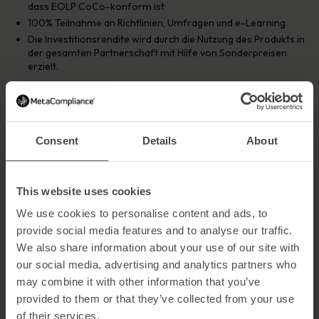
dass EOLP CoCo-konform ist
100% Teilnahme an Richtlinien, Umfragen und e-Learning
Die Investitionsrendite wird durch die Nutzung des Produkts in
der gesamten Partnerschaft mit Hilfe von Sonderpreisen
erzielt.
Das Ergebnis
MetaCompliance wurde von den EOLP-Mitgliedern sehr gut
aufgenommen. Die Lösung ermöglichte eine flexible
Consent
Details
About
Bereitstellung und Integration in die IT-Infrastruktur jedes
einzelnen Mitglieds, unabhängig von der Größe der
Mitarbeiterinfrastruktur.
This website uses cookies
Der Hauptvorteil des strategischen Einkaufsansatzes für die
EOLP-Mitglieder ist die Erstellung einer Essex-weiten
We use cookies to personalise content and ads, to
Sonderpreisliste. Jedes Mitglied des EOLP hat seine eigenen
provide social media features and to analyse our traffic.
Beschaffungsprozesse und -richtlinien. MetaCompliance hat
We also share information about your use of our site with
gezeigt, dass es die Ziele der Gruppe versteht und alle Mitglieder
our social media, advertising and analytics partners who
auf höchstem Niveau unterstützt.
may combine it with other information that you’ve
MetaCompliance hat sich als innovatives
provided to them or that they’ve collected from your use
Softwareentwicklungsunternehmen erwiesen, das sich stark auf
of their services.
die Entwicklung seines Produktangebots konzentriert, um