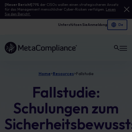
[Neuer Bericht]
79% der CISOs wollen einen strategischeren Ansatz
für das Management menschlicher Cyber-Risiken verfolgen.
Lesen
Sie den Bericht.
Unterstützen Sie
Anmeldung
Link zur Homepage
Home
Resources
Fallstudie
>
>
Fallstudie:
Schulungen zum
Sicherheitsbewusst