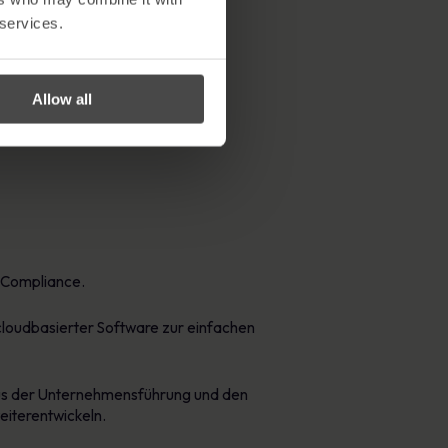
 services.
Allow all
-Compliance.
loudbasierter Software zur einfachen
aus der Unternehmensführung und den
iterentwickeln.