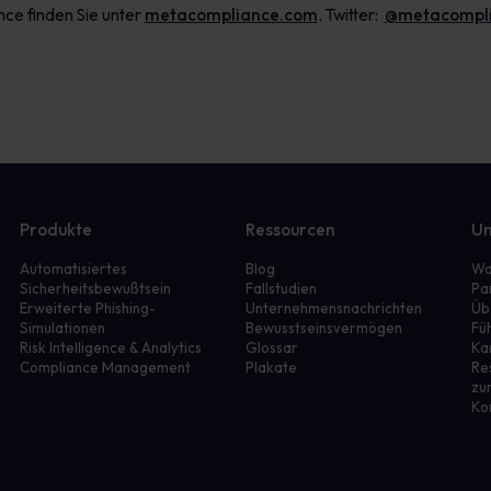
ce finden Sie unter
metacompliance.com
. Twitter:
@metacompl
Produkte
Ressourcen
Un
Automatisiertes
Blog
Wa
Sicherheitsbewußtsein
Fallstudien
Pa
Erweiterte Phishing-
Unternehmensnachrichten
Üb
Simulationen
Bewusstseinsvermögen
Fü
r
Risk Intelligence & Analytics
Glossar
Ka
Compliance Management
Plakate
Re
zu
Ko