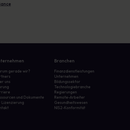
iance
ternehmen
Branchen
rum gerade wir?
Finanzdienstleistungen
rtners
Unternehmen
er uns
Bildungssektor
hrung
Technologiebranche
rriere
Regierungen
ssourcen und Dokumente
Remote-Arbeiter
r Lizenzierung
Gesundheitswesen
ntakt
NIS2-Konformität