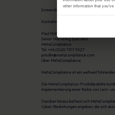
other information that you’ve
Screenshots und Fotos sind auf Anfrage erh
Kontaktinformationen:
Paul Mullin
Senior Marketing Specialist
MetaCompliance
Tel: +44 (0)20 7917 9527
pmullin@metacompliance.com
Über MetaCompliance
MetaCompliance ist ein weltweit führend
Die MetaCompliance-Produktpalette kombin
Implementierung einer Reihe von Lern- 
Darüber hinaus befasst sich MetaComplian
Cyber-Bedrohungen ergeben, die sich dur