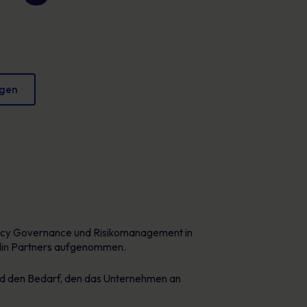
Plakate
verringern und Ihren Ruf zu schützen.
Fesselndes Bildmaterial, das jeden Tag sicheres
Verhalten fördert.
igen
olicy Governance und Risikomanagement in
rdin Partners aufgenommen.
nd den Bedarf, den das Unternehmen an