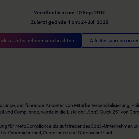
Glossar
reduzieren und messbare Fortschritte
Veröffentlicht am: 10 Sep. 2017
vorweisen können
Definitionen zur Cybersicherheit, die Sie kennen
sollten
Zuletzt geändert am: 24 Juli 2025
ück zu Unternehmensnachrichten
Alle Ressourcen anze
iance, der führende Anbieter von Mitarbeitersensibilisierung, P
it und Compliance, wurde in die Liste der „SaaS Quick 25“ von Ca
ennung für MetaCompliance als aufstrebendes SaaS-Unternehmen u
für Cybersicherheit, Compliance und Datenschutz hat.