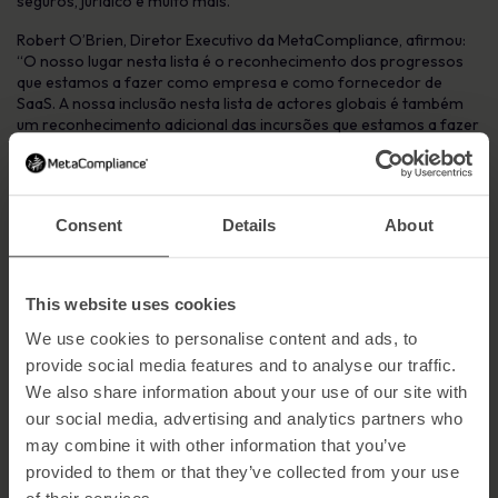
seguros, jurídico e muito mais.
Robert O’Brien, Diretor Executivo da MetaCompliance, afirmou:
“O nosso lugar nesta lista é o reconhecimento dos progressos
que estamos a fazer como empresa e como fornecedor de
SaaS. A nossa inclusão nesta lista de actores globais é também
um reconhecimento adicional das incursões que estamos a fazer
como empresa. Temos agora um apelo verdadeiramente global,
oferecendo produtos de elevado valor em matéria de
cibersegurança, conformidade e proteção de dados que podem
ser implementados em poucas horas em qualquer parte do
Consent
Details
About
mundo.”
Termina
This website uses cookies
Podes obter capturas de ecrã e fotografias a pedido.
We use cookies to personalise content and ads, to
Informações de contacto:
provide social media features and to analyse our traffic.
Paul Mullin
We also share information about your use of our site with
Especialista sénior em marketing
our social media, advertising and analytics partners who
MetaCompliance
may combine it with other information that you’ve
Tel: +44 (0)20 7917 9527
pmullin@metacompliance.com
provided to them or that they’ve collected from your use
Sobre a MetaCompliance