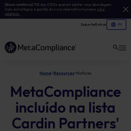
[
Novo relatório]
79% dos CISOs querem adotar uma abordagem
mais estratégica à gestão do risco cibernético humano.
Lê o
relatório.
Suporte
Entrar
Ligação à página inicial
Home
Resources
Notícias
>
>
MetaCompliance
incluído na lista
Cardin Partners'