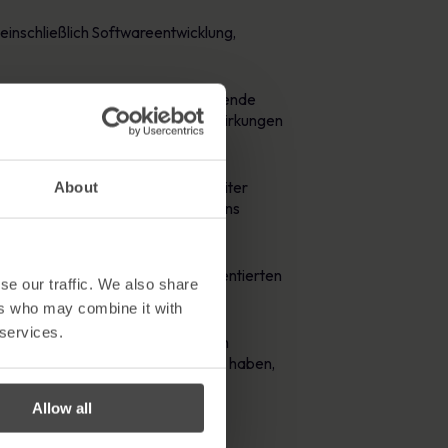
 einschließlich Softwareentwicklung,
durch die weltweit massiv zunehmende
men, da sie sich der massiven Auswirkungen
ernehmen stark in seine Mitarbeiter
About
n in die Entwicklung des Unternehmens
n interessiert, diesen Pool an talentierten
se our traffic. We also share
ers who may combine it with
 services.
n Absolventen, die mit den besten
 Ausbildung ihrer Kinder investiert haben,
iere hier vor Ort beginnen können.
Allow all
Valley und auf der ganzen Welt.“