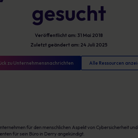
gesucht
Glossar
reduzieren und messbare Fortschritte
vorweisen können
Definitionen zur Cybersicherheit, die Sie kennen
sollten
Veröffentlicht am: 31 Mai 2018
Zuletzt geändert am: 24 Juli 2025
ück zu Unternehmensnachrichten
Alle Ressourcen anze
nternehmen für den menschlichen Aspekt von Cybersicherheit und
nten für sein Büro in Derry angekündigt.