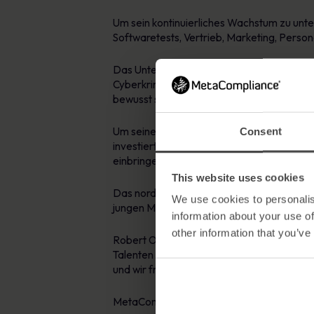
Um sein kontinuierliches Wachstum zu unter
Softwaretests, Vertrieb, Marketing, Perso
Das Unternehmen mit Sitz in Derry wächst
Cyberkriminalität angekurbelt wurde. Cyber
bewusst sind, die eine Datenpanne auf ihr
Um seinen Kunden auf der ganzen Welt wet
Consent
investiert und ist sehr daran interessiert, 
einbringen können.
This website uses cookies
Das nordirische Bildungssystem ist als ein
We use cookies to personalis
jungen Menschen zu nutzen, um die Vision 
information about your use of
other information that you’ve
Robert O‘ Brien, Chief Executive von Meta
Talenten der SaaS-Technologie zusammenarbe
und wir freuen uns, dass wir ihnen Arbeitsp
MetaCompliance nimmt die besten Talente u