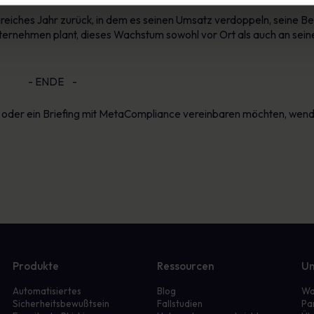
greiches Jahr zurück, in dem es seinen Umsatz verdoppeln, seine B
ternehmen plant, dieses Wachstum sowohl vor Ort als auch an seine
E -
oder ein Briefing mit MetaCompliance vereinbaren möchten, wenden
Produkte
Ressourcen
Un
Automatisiertes
Blog
Wa
Sicherheitsbewußtsein
Fallstudien
Pa