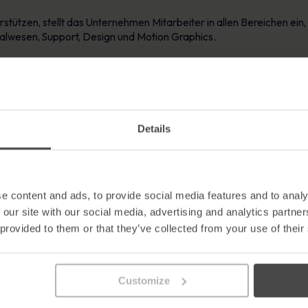
stützen, stellt das Unternehmen Mitarbeiter in allen Bereichen ein,
nalwesen, Support, Design und Motion Graphics.
 schnell, da die Nachfrage nach den Produkten des Unternehmens 
sicherheit ist heute eine der wichtigsten Prioritäten für Unterneh
 Geschäft haben kann.
tbewerbsfähige Softwarelösungen anbieten zu können, hat das Unt
Details
Mitarbeiter zu gewinnen, die fleißig und innovativ sind und ihre Idee
es der besten der Welt anerkannt, und das Unternehmen ist sehr dara
e content and ads, to provide social media features and to analy
voranzutreiben.
 our site with our social media, advertising and analytics partn
 provided to them or that they’ve collected from your use of their
Compliance, kommentierte die große Einstellungsaktion: „Wir suche
iten wollen. Es ist ein Verdienst der Eltern und Lehrer, die in die
lätze in der Wissenswirtschaft anbieten können, damit sie ihre Karr
Customize
nd konkurriert erfolgreich mit Technologieunternehmen im Silicon 