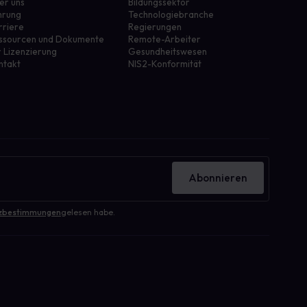
er uns
Bildungssektor
hrung
Technologiebranche
rriere
Regierungen
ssourcen und Dokumente
Remote-Arbeiter
r Lizenzierung
Gesundheitswesen
ntakt
NIS2-Konformität
Abonnieren
zbestimmungen
gelesen habe.