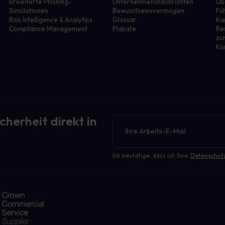
Erweiterte Phishing-
Unternehmensnachrichten
Üb
Simulationen
Bewusstseinsvermögen
Fü
r
Risk Intelligence & Analytics
Glossar
Ka
Compliance Management
Plakate
Re
zu
Ko
cherheit direkt in
Newsletter
Ich bestätige, dass ich Ihre
Datenschut