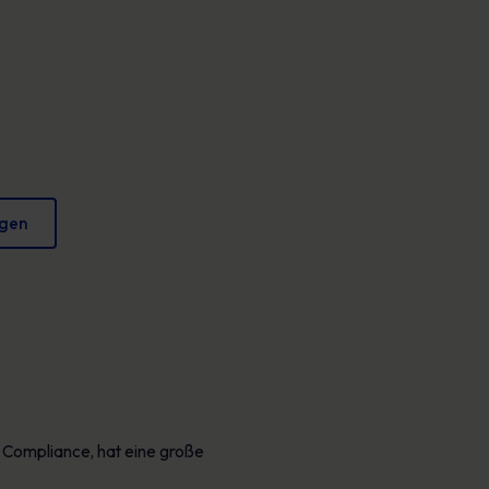
Plakate
verringern und Ihren Ruf zu schützen.
Fesselndes Bildmaterial, das jeden Tag sicheres
Verhalten fördert.
igen
 Compliance, hat eine große