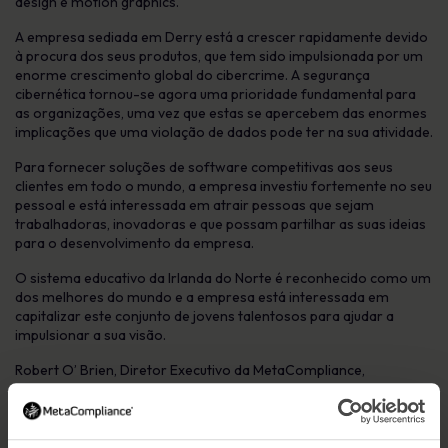
design e motion graphics.
A empresa sediada em Derry está a crescer rapidamente devido
à procura dos seus produtos, que tem sido impulsionada por um
enorme crescimento global do cibercrime. A segurança
cibernética tornou-se agora uma prioridade fundamental para
as organizações, uma vez que estas se apercebem das enormes
implicações que uma violação de dados pode ter na sua atividade.
Para fornecer soluções de software competitivas aos seus
clientes em todo o mundo, a empresa investiu fortemente no seu
pessoal e está interessada em atrair pessoas que sejam
trabalhadoras, inovadoras e que possam partilhar as suas ideias
para o desenvolvimento da empresa.
O sistema educativo da Irlanda do Norte é reconhecido como um
dos melhores do mundo e a empresa está interessada em
capitalizar este conjunto de jovens talentosos para ajudar a
impulsionar a sua visão.
Robert O’ Brien, Diretor Executivo da MetaCompliance,
comentou sobre a grande campanha de recrutamento:
“Estamos à procura de licenciados que queiram trabalhar com os
melhores talentos da tecnologia SaaS. É um mérito dos pais e
professores que investiram nos seus filhos através da educação