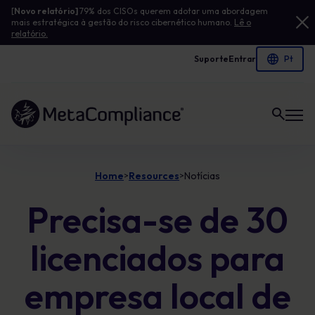
[
Novo relatório]
79% dos CISOs querem adotar uma abordagem
mais estratégica à gestão do risco cibernético humano.
Lê o
relatório.
Suporte
Entrar
Ligação à página inicial
Home
Resources
Notícias
>
>
Precisa-se de 30
licenciados para
empresa local de