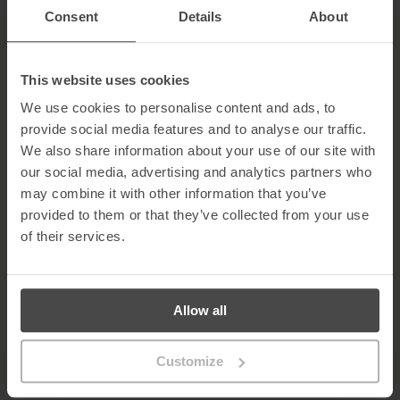
e estamos muito satisfeitos por podermos oferecer empregos
Consent
Details
About
na economia do conhecimento para iniciarem as suas carreiras
aqui, localmente.
This website uses cookies
A MetaCompliance reúne os melhores talentos e compete com
sucesso com as empresas de tecnologia de Silicon Valley e de
We use cookies to personalise content and ads, to
todo o mundo”.
provide social media features and to analyse our traffic.
A iniciativa de recrutamento surge na sequência de um ano de
We also share information about your use of our site with
grande sucesso para a empresa, que viu duplicar o seu volume de
our social media, advertising and analytics partners who
negócios, duplicar a sua força de trabalho e expandir a sua
may combine it with other information that you’ve
carteira de produtos. A empresa planeia desenvolver este
crescimento tanto a nível local como na sua base em Atlanta,
provided to them or that they’ve collected from your use
Geórgia.
of their services.
- FIM -
Para mais informações ou para agendar uma reunião com a
MetaCompliance, contacta Geraldine Strawbridge através do
Allow all
número 02871 160570
Customize