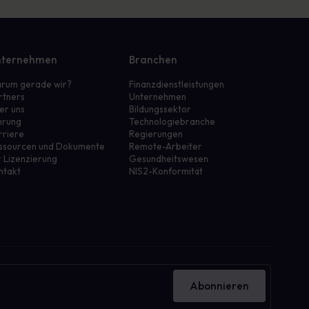
ternehmen
Branchen
rum gerade wir?
Finanzdienstleistungen
rtners
Unternehmen
er uns
Bildungssektor
hrung
Technologiebranche
rriere
Regierungen
ssourcen und Dokumente
Remote-Arbeiter
r Lizenzierung
Gesundheitswesen
ntakt
NIS2-Konformität
Abonnieren