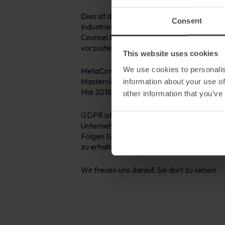
Dies ist die 17. Corporate Counsel Exchang
Consent
Industriesektoren in ganz Europa empfange
Counsel Exchange ist die ideale Gelegenh
vorzustellen.
This website uses cookies
We use cookies to personalis
MetaCompliance veranstaltet eine Maste
Masterclass befasst sich mit dem Datensch
information about your use of
Mai 2018 in Kraft treten wird.
other information that you’ve
GDPR ist derzeit ein dringendes Thema für
Unternehmen bedeutet und wie man sich au
Folgen Sie MetaCompliance auf Twitter, L
zu erhalten. Oder Sie können uns unter
inf
Wir freuen uns darauf, Sie dort zu sehen!