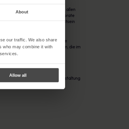
cers und Chief Legal Officers aus allen
About
nen und Einzelgespräche. Die Corporate
sicherheit und Compliance-Bewusstsein
se our traffic. We also share
utzkultur im Unternehmen“. Diese
 Einhaltung der GDPR zu erreichen, die im
ers who may combine it with
 services.
nblick geben wird, was GDPR für
aut.
Allow all
unsere Teilnahme an dieser Veranstaltung