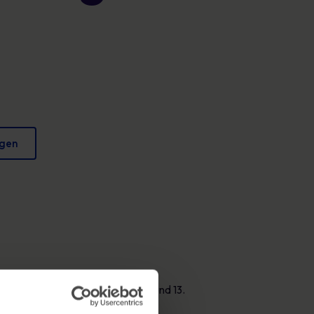
Plakate
verringern und Ihren Ruf zu schützen.
Fesselndes Bildmaterial, das jeden Tag sicheres
Verhalten fördert.
igen
n teilnehmen werden, die am 12. und 13.