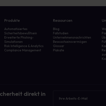
Produkte
Ressourcen
Un
Automatisiertes
Blog
Wa
Sicherheitsbewußtsein
Fallstudien
Pa
Erweiterte Phishing-
Unternehmensnachrichten
Üb
Simulationen
Bewusstseinsvermögen
Fü
r
Risk Intelligence & Analytics
Glossar
Ka
Compliance Management
Plakate
Re
zu
Ko
cherheit direkt in
Newsletter