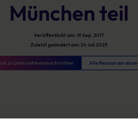
München teil
Glossar
reduzieren und messbare Fortschritte
vorweisen können
Definitionen zur Cybersicherheit, die Sie kennen
sollten
Veröffentlicht am: 19 Sep. 2017
Zuletzt geändert am: 24 Juli 2025
ück zu Unternehmensnachrichten
Alle Ressourcen anze
 dass wir an der diesjährigen Corporate Counsel Exchange in Münche