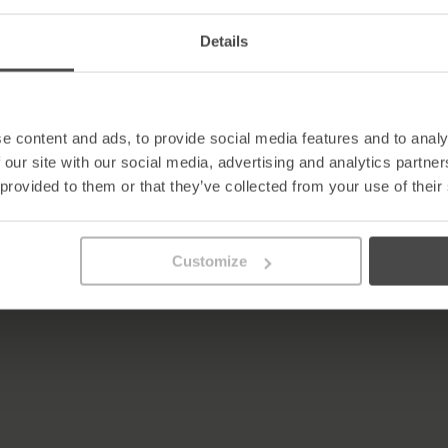
e und wird ein Publikum von General Counsel, Chief Compliance Offi
Details
n. Die Veranstaltung bietet Präsentationen, interaktive Diskussio
eit für MetaCompliance, seine preisgekrönten Lösungen für Cyber
e content and ads, to provide social media features and to analy
rclass zum Thema „GDPR-Implementierung: Aufbau einer Datensch
utz in einer modernen Welt und den notwendigen Schritten, um die
 our site with our social media, advertising and analytics partn
 provided to them or that they’ve collected from your use of their
 viele Organisationen. Wir hoffen, dass diese Masterclass einen Ei
f die Verordnung vorbereitet und eine Kultur der Compliance aufb
Customize
inkedIn und Facebook, um weitere Informationen und Updates über 
o@metacompliance.com
für weitere Informationen kontaktieren.