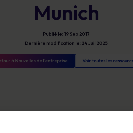
Bénéficiez d’une visibilité claire sur les
Munich
Glossaire
risques humains pour prioriser vos actions,
Les définitions de la cybersécurité que vous
réduire votre exposition et démontrer des
devez connaître
progrès mesurables.
Publié le: 19 Sep 2017
Dernière modification le: 24 Juil 2025
etour à Nouvelles de l'entreprise
Voir toutes les ressourc
ticiperons cette année au Corporate Counsel Exchange à Munich, qui