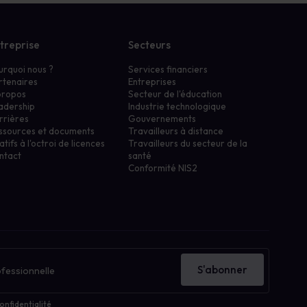
treprise
Secteurs
urquoi nous ?
Services financiers
rtenaires
Entreprises
propos
Secteur de l'éducation
adership
Industrie technologique
rrières
Gouvernements
ssources et documents
Travailleurs à distance
atifs à l'octroi de licences
Travailleurs du secteur de la
ntact
santé
Conformité NIS2
S'abonner
onfidentialité