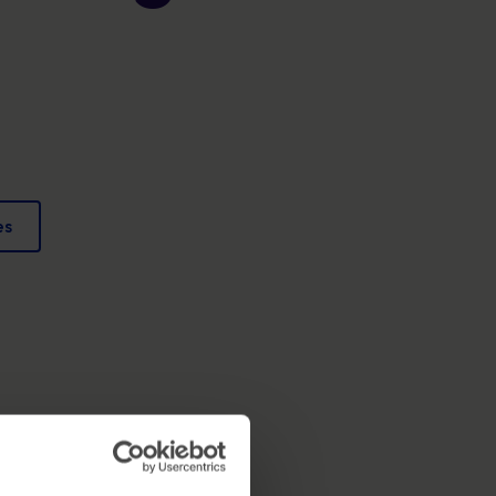
Affiches
conformité et protéger votre réputation.
Des images attrayantes qui renforcent chaque
jour les comportements sécuritaires.
es
 aura lieu les 12 et 13 octobre.