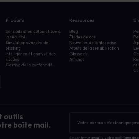
Produits
Ressources
En
Sensibilisation automatisée à
Blog
Po
la sécurité
Études de cas
Pa
Simulation avancée de
Nouvelles de l'entreprise
À 
phishing
Atouts de la sensibilisation
Le
Intelligence et analyse des
Glossaire
Ca
risques
Affiches
Re
Gestion de la conformité
rel
Co
 outils
Bulletin
d'information
tre boîte mail.
Je confirme avoir lu votre
politique de c