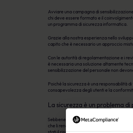
Avviare una campagna di sensibilizzazione 
chi deve essere formato e il coinvolgimento
un programma di sicurezza informatica.
Grazie alla nostra esperienza nello svilupp
capito che è necessario un approccio misto
Con le autorità di regolamentazione e i rev
è necessaria una soluzione altamente tecno
sensibilizzazione del personale non devo
Poiché la sicurezza è una responsabilità di tu
consapevolezza degli utenti e la conformità
La sicurezza è un problema di
Sebbene la tecnologia sia vantaggiosa, la si
che li rende un obiettivo chiave per i crimini
stati il risultato di una
e-mail di phishing
. 