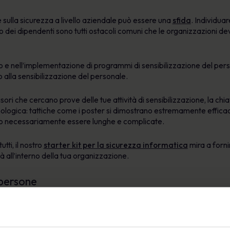
sulla sicurezza a livello aziendale può essere una
sfida
. Individua
 dei dipendenti sono tutti ostacoli comuni che le organizzazioni dev
o e nell’implementazione di programmi di sensibilizzazione del perso
 alla sensibilizzazione del personale.
isori che cercano prove delle tue attività di sensibilizzazione, la 
logica: tattiche come i poster si dimostrano estremamente efficac
no necessariamente essere lunghe e complicate.
tti, il nostro
starter kit per la sicurezza informatica
mira a forni
 all’interno della tua organizzazione.
 persone
curezza è un problema di persone e gli individui sono spesso l’anello
 informatici. Infatti,
Il 90% degli hack e delle violazioni della si
Queste sono progettate per indurre il destinatario a visitare un link, s