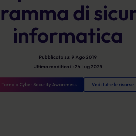
ramma di sicu
Glossario
l'esposizione e mostrare progressi misurabili.
Le definizioni di sicurezza informatica che devi
conoscere
informatica
Pubblicato su: 9 Ago 2019
Ultima modifica il: 24 Lug 2025
Torna a Cyber Security Awareness
Vedi tutte le risorse