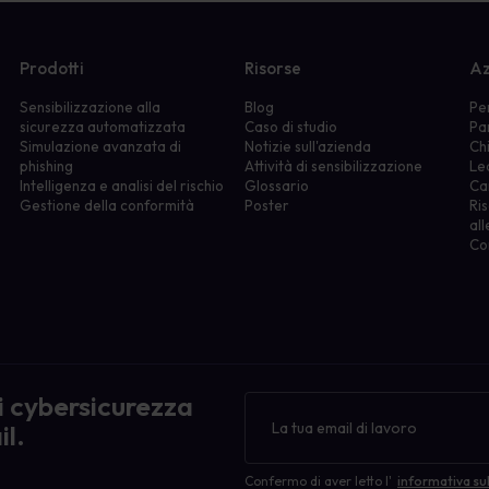
Prodotti
Risorse
Az
Sensibilizzazione alla
Blog
Pe
sicurezza automatizzata
Caso di studio
Pa
Simulazione avanzata di
Notizie sull'azienda
Ch
phishing
Attività di sensibilizzazione
Le
Intelligenza e analisi del rischio
Glossario
Ca
Gestione della conformità
Poster
Ris
all
Co
di cybersicurezza
Newsletter
il.
Confermo di aver letto l'
informativa sul