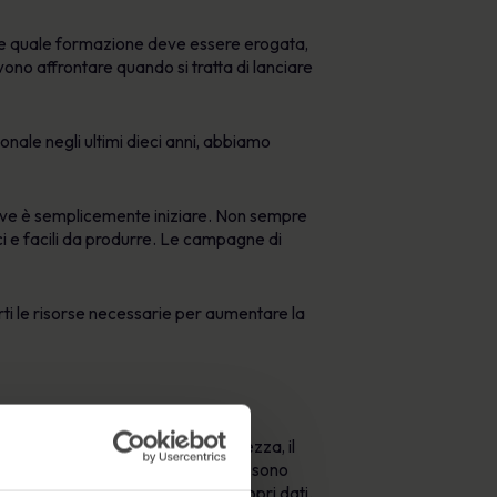
re quale formazione deve essere erogata,
ono affrontare quando si tratta di lanciare
nale negli ultimi dieci anni, abbiamo
chiave è semplicemente iniziare. Non sempre
i e facili da produrre. Le campagne di
rti le risorse necessarie per aumentare la
 più debole della catena di sicurezza, il
curezza che hanno avuto successo
sono
caricare un allegato o rivelare i propri dati.