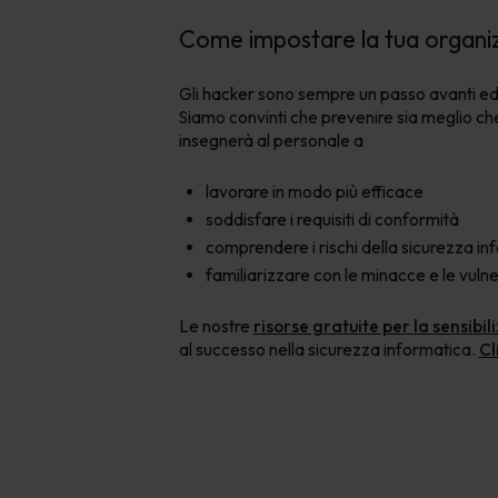
Come impostare la tua organizz
Gli hacker sono sempre un passo avanti ed
Siamo convinti che prevenire sia meglio ch
insegnerà al personale a
lavorare in modo più efficace
soddisfare i requisiti di conformità
comprendere i rischi della sicurezza i
familiarizzare con le minacce e le vulne
Le nostre
risorse gratuite per la sensibi
al successo nella sicurezza informatica.
Cl