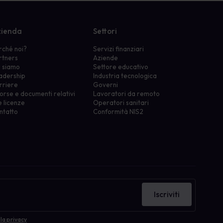
ienda
Settori
rché noi?
Servizi finanziari
rtners
Aziende
i siamo
Settore educativo
adership
Industria tecnologica
rriere
Governi
orse e documenti relativi
Lavoratori da remoto
e licenze
Operatori sanitari
ntatto
Conformità NIS2
Iscriviti
la privacy