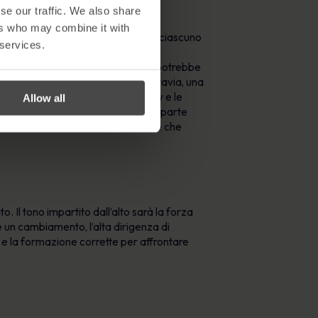
se our traffic. We also share
ers who may combine it with
a che spieghi le responsabilità di ciascuno
 services.
nto e delineano le aspettative dei
i proprietà personale, il personale potrebbe
ettere informazioni sensibili. Tuttavia, una
a tenere su uno scaffale. Le policy e le
Allow all
e le policy siano aggiornate è una parte
ra che siano coerenti ed efficaci e che
 Il tono impartito dall’alto sarà la forza
 un cambiamento, l’alta dirigenza di
 e la formazione corrette per affrontare