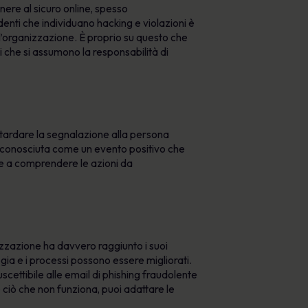
ere al sicuro online, spesso
enti che individuano hacking e violazioni è
l’organizzazione. È proprio su questo che
 che si assumono la responsabilità di
itardare la segnalazione alla persona
riconosciuta come un evento positivo che
ne a comprendere le azioni da
lizzazione ha davvero raggiunto i suoi
logia e i processi possono essere migliorati.
scettibile alle email di phishing fraudolente
ciò che non funziona, puoi adattare le