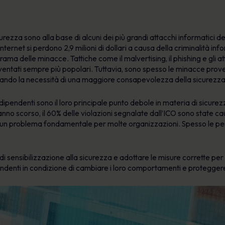
urezza sono alla base di alcuni dei più grandi attacchi informatici 
Internet si perdono 2,9 milioni di dollari a causa della criminalità in
orama delle minacce. Tattiche come il malvertising, il phishing e gl
ventati sempre più popolari. Tuttavia, sono spesso le minacce proven
ziando la necessità di una maggiore consapevolezza della sicurezza
ipendenti sono il loro principale punto debole in materia di sicurezz
anno scorso, il 60% delle violazioni segnalate dall’ICO sono state 
 un problema fondamentale per molte organizzazioni. Spesso le pe
di sensibilizzazione alla sicurezza e adottare le misure corrette pe
ndenti in condizione di cambiare i loro comportamenti e proteggere 