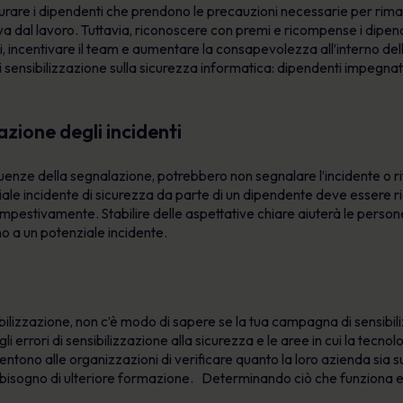
rare i dipendenti che prendono le precauzioni necessarie per riman
a dal lavoro. Tuttavia, riconoscere con premi e ricompense i dipend
, incentivare il team e aumentare la consapevolezza all’interno del
ensibilizzazione sulla sicurezza informatica: dipendenti impegnati
azione degli incidenti
uenze della segnalazione, potrebbero non segnalare l’incidente o r
ale incidente di sicurezza da parte di un dipendente deve essere 
empestivamente. Stabilire delle aspettative chiare aiuterà le perso
o a un potenziale incidente.
nsibilizzazione, non c’è modo di sapere se la tua campagna di sensibi
li errori di sensibilizzazione alla sicurezza e le aree in cui la tecno
ntono alle organizzazioni di verificare quanto la loro azienda sia su
a bisogno di ulteriore formazione. Determinando ciò che funziona e 