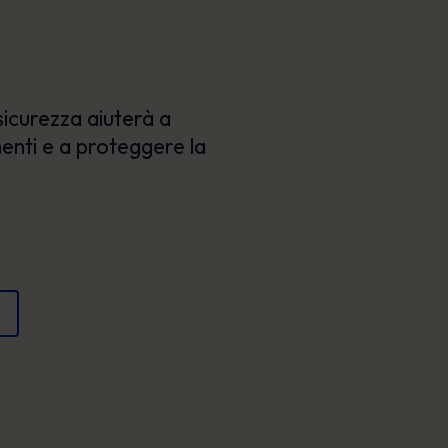
Poster
e proteggere la reputazione.
Immagini coinvolgenti che rafforzano il
comportamento sicuro ogni giorno.
 sicurezza aiuterà a
enti e a proteggere la