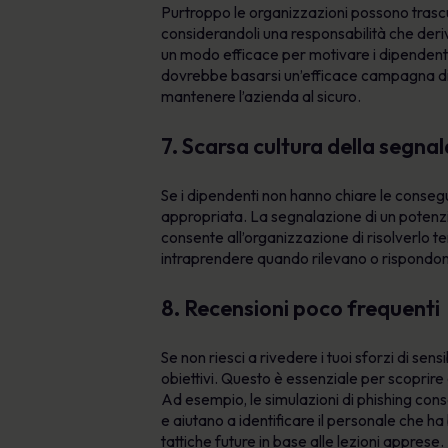
Purtroppo le organizzazioni possono trascu
considerandoli una responsabilità che deriv
un modo efficace per motivare i dipendenti
dovrebbe basarsi un’efficace campagna di s
mantenere l’azienda al sicuro.
7. Scarsa cultura della segnal
Se i dipendenti non hanno chiare le conseg
appropriata. La segnalazione di un potenzi
consente all’organizzazione di risolverlo t
intraprendere quando rilevano o rispondon
8. Recensioni poco frequenti
Se non riesci a rivedere i tuoi sforzi di se
obiettivi. Questo è essenziale per scoprire g
Ad esempio, le simulazioni di phishing conse
e aiutano a identificare il personale che h
tattiche future in base alle lezioni apprese.