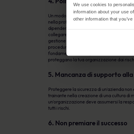
4. Politiche obsolete
We use cookies to personalis
information about your use of
Un modo efficace per educare i dipendenti a
other information that you’ve
nella protezione dei sistemi e dei dati inf
dipendenti. Ad esempio, senza politiche chia
collegare dispositivi all’infrastruttura az
gestione efficace delle policy e delle proc
procedure sono documenti vivi che devono c
fondamentale della gestione e della consape
proteggano la tua organizzazione dai risch
5. Mancanza di supporto alla
Proteggere la sicurezza di un’azienda non è
trainante nella creazione di una cultura d
un’organizzazione deve assumersi la respon
tutti i rischi.
6. Non premiare il successo