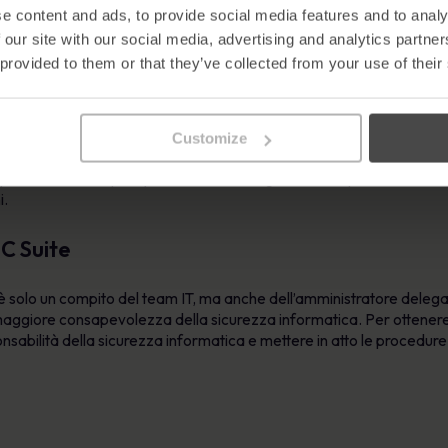
e content and ads, to provide social media features and to analy
 our site with our social media, advertising and analytics partn
ll’importanza della sicurezza è una politica di sicurezza informatic
 provided to them or that they’ve collected from your use of their
ormatici. Queste politiche stabiliscono degli standard di comportame
ramente definite sull’uso dei supporti rimovibili e dei dispositivi d
iendale che potrebbero portare all’importazione di malware o comprom
edure richiede molto di più della semplice creazione di un manuale d
Customize
rescere e adattarsi all’azienda. Per questo motivo, assicurarsi ch
volezza delle policy. Una revisione regolare delle politiche assicu
i.
 C Suite
 solo un compito del team IT, ma anche dell’amministratore delegato.
i maggiore consapevolezza della sicurezza informatica. Per ottenere
sabilità della sicurezza informatica e mettere in atto le procedure