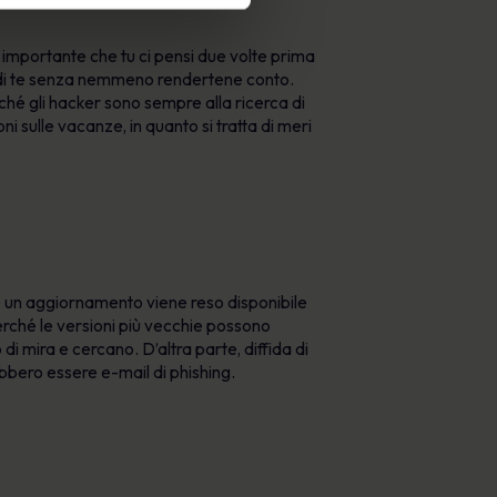
o importante che tu ci pensi due volte prima
su di te senza nemmeno rendertene conto.
rché gli hacker sono sempre alla ricerca di
 sulle vacanze, in quanto si tratta di meri
e un aggiornamento viene reso disponibile
perché le versioni più vecchie possono
 di mira e cercano. D’altra parte, diffida di
bbero essere e-mail di phishing.