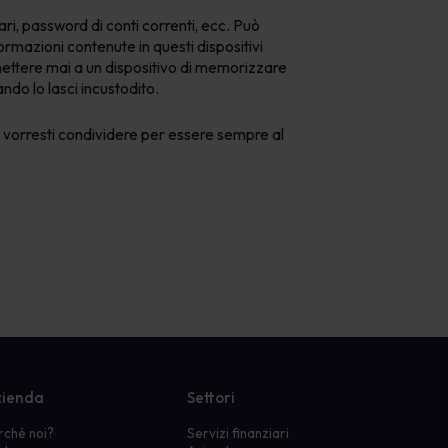
ri, password di conti correnti, ecc. Può
ormazioni contenute in questi dispositivi
ermettere mai a un dispositivo di memorizzare
ndo lo lasci incustodito.
che vorresti condividere per essere sempre al
ienda
Settori
rché noi?
Servizi finanziari