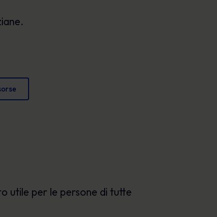
Poster
e proteggere la reputazione.
ziane.
Immagini coinvolgenti che rafforzano il
comportamento sicuro ogni giorno.
isorse
utile per le persone di tutte