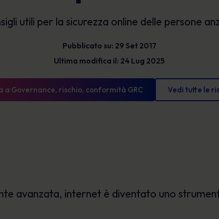
Glossario
l'esposizione e mostrare progressi misurabili.
sigli utili per la sicurezza online delle persone an
Le definizioni di sicurezza informatica che devi
conoscere
Pubblicato su: 29 Set 2017
Ultima modifica il: 24 Lug 2025
a a Governance, rischio, conformità GRC
Vedi tutte le r
e avanzata, internet è diventato uno strumento 