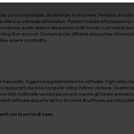
cile, se non impossibile, da eliminare e rimuovere. Pertanto, è molt
 utile a un criminale informatico. Potresti rivelare informazioni 
 (comprese quelle relative alle password dei tuoi account online) pe
king di un account. Dovresti anche diffidare dal postare informazioni
rebbe essere incustodita.
 trascurata. Aggiorna regolarmente il tuo software. Ogni volta ch
vi assicurarti che il tuo computer utilizzi l’ultima versione. Questo 
ono stati risolti nelle versioni più recenti, ma che gli hacker prendono
menti software da parte del tuo fornitore di software, perché potre
resti con la porta di casa.