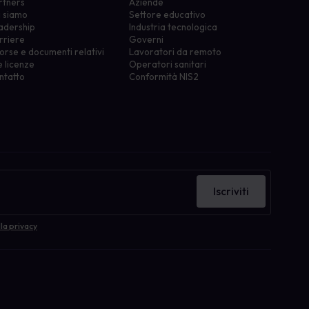
rtners
Aziende
i siamo
Settore educativo
adership
Industria tecnologica
rriere
Governi
orse e documenti relativi
Lavoratori da remoto
e licenze
Operatori sanitari
ntatto
Conformità NIS2
Iscriviti
la privacy