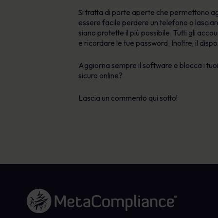
Si tratta di porte aperte che permettono ag
essere facile perdere un telefono o lasciare
siano protette il più possibile. Tutti gli a
e ricordare le tue password. Inoltre, il di
Aggiorna sempre il software e blocca i tuoi d
sicuro online?
Lascia un commento qui sotto!
Link alla homepage