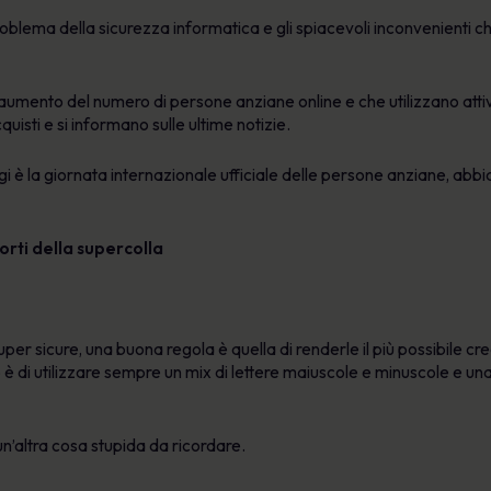
 problema della sicurezza informatica e gli spiacevoli inconvenient
aumento del numero di persone anziane online e che utilizzano att
uisti e si informano sulle ultime notizie.
è la giornata internazionale ufficiale delle persone anziane, abbia
orti della supercolla
per sicure, una buona regola è quella di renderle il più possibile c
 è di utilizzare sempre un mix di lettere maiuscole e minuscole e u
un’altra cosa stupida da ricordare.