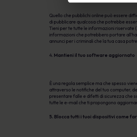
Quello che pubblichi online può essere diffi
di pubblicare qualcosa che potrebbe essere
Tieni per te tutte le informazioni riservate
informazioni che potrebbero portare all’hac
annunci per i criminali che la tua casa pot
4.
Mantieni il tuo software aggiornato
È una regola semplice ma che spesso viene
attraverso le notifiche del tuo computer, de
presentare falle e difetti di sicurezza che s
tutte le e-mail che ti propongono aggiorna
5.
Blocca tutti i tuoi dispositivi come fa