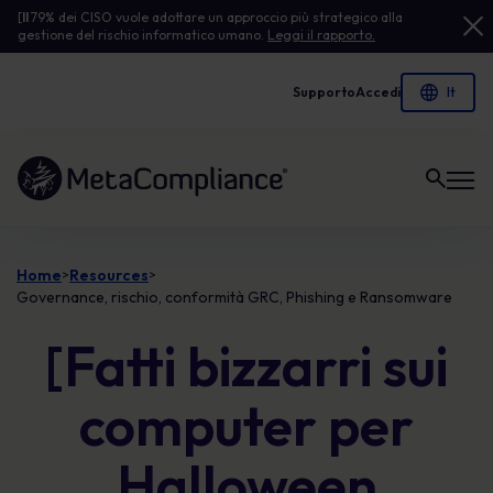
[
Il
79% dei CISO vuole adottare un approccio più strategico alla
gestione del rischio informatico umano.
Leggi il rapporto.
Supporto
Accedi
Link alla homepage
Home
Resources
>
>
Governance, rischio, conformità GRC, Phishing e Ransomware
[Fatti bizzarri sui
computer per
Halloween