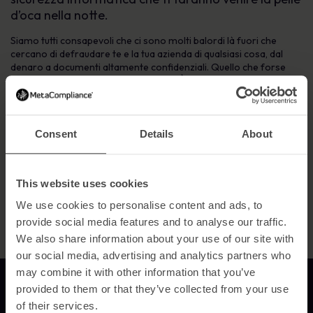
d’oca nella notte.
Siamo tutti consapevoli che ci sono molti balordi là fuori che
cercano di defraudare te e la tua azienda di qualsiasi cosa, dal
denaro a documenti altamente confidenziali. Quello che forse
non sai è la portata del cyber hacking. È sufficiente per farti
tremare di paura.
Consent
Details
About
Piuttosto spaventoso, vero? Ecco perché è così importante che tu
e la tua azienda siate sempre vigili quando si tratta di sicurezza
informatica. Offriamo soluzioni che possono aiutarti a
combattere la paura del ransomware e degli attacchi di phishing.
This website uses cookies
qui.
We use cookies to personalise content and ads, to
provide social media features and to analyse our traffic.
We also share information about your use of our site with
our social media, advertising and analytics partners who
may combine it with other information that you’ve
Link alla homepage
provided to them or that they’ve collected from your use
of their services.