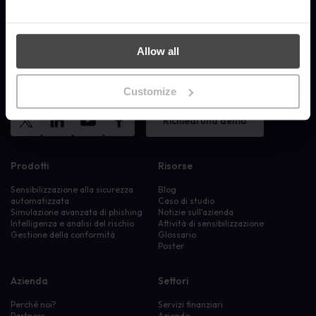
MetaCompliance offre alle aziende e alle organizzazioni corsi di
formazione sulla sicurezza efficaci, personalizzati e facilmente
Allow all
misurabili.
© 2026 MetaCompliance® Tutti i diritti riservati.
Customize
Richiedi una demo
Prodotti
Risorse
Sensibilizzazione alla sicurezza
Blog
automatizzata
Caso di studio
Simulazione avanzata di phishing
Notizie sull'azienda
Intelligenza e analisi del rischio
Attività di sensibilizzazione
Gestione della conformità
Glossario
Poster
Azienda
Settori
Perché noi?
Servizi finanziari
Partners
Aziende