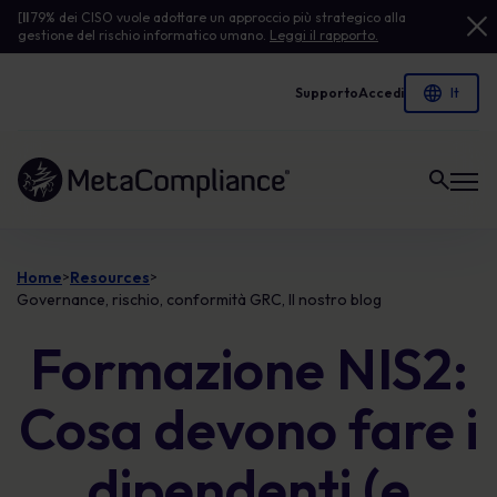
[
Il
79% dei CISO vuole adottare un approccio più strategico alla
gestione del rischio informatico umano.
Leggi il rapporto.
Supporto
Accedi
Link alla homepage
Home
Resources
>
>
Governance, rischio, conformità GRC, Il nostro blog
Formazione NIS2:
Cosa devono fare i
dipendenti (e