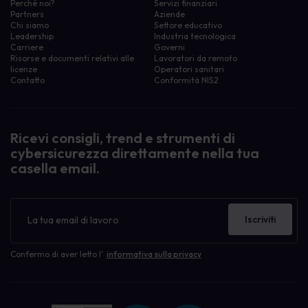
Perché noi?
Servizi finanziari
Partners
Aziende
Chi siamo
Settore educativo
Leadership
Industria tecnologica
Carriere
Governi
Risorse e documenti relativi alle
Lavoratori da remoto
licenze
Operatori sanitari
Contatto
Conformità NIS2
Ricevi consigli, trend e strumenti di
cybersicurezza direttamente nella tua
casella email.
Newsletter
Iscriviti
Confermo di aver letto l'
informativa sulla privacy