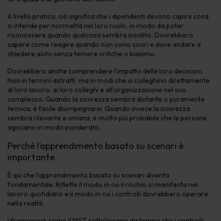
A livello pratico, ciò significa che i dipendenti devono capire cosa
si intende per normalità nel loro ruolo, in modo da poter
riconoscere quando qualcosa sembra insolito. Dovrebbero
sapere come reagire quando non sono sicuri e dove andare a
chiedere aiuto senza temere critiche o biasimo.
Dovrebbero anche comprendere l’impatto delle loro decisioni.
Non in termini astratti, ma in modi che si colleghino direttamente
al loro lavoro, ai loro colleghi e all’organizzazione nel suo
complesso. Quando la sicurezza sembra distante o puramente
tecnica, è facile disimpegnarsi. Quando invece la sicurezza
sembra rilevante e umana, è molto più probabile che le persone
agiscano in modo ponderato.
Perché l’apprendimento basato su scenari è
importante
È qui che l’apprendimento basato su scenari diventa
fondamentale. Riflette il modo in cui il rischio si manifesta nel
lavoro quotidiano e il modo in cui i controlli dovrebbero operare
nella realtà.
I framework come il NIST sottolineano da tempo che i controlli