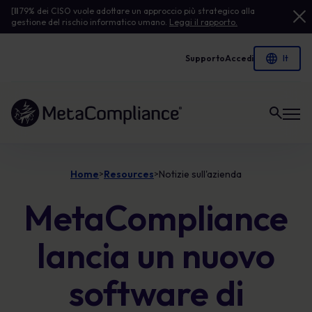
[
Il
79% dei CISO vuole adottare un approccio più strategico alla
gestione del rischio informatico umano.
Leggi il rapporto.
Supporto
Accedi
Link alla homepage
Home
Resources
Notizie sull'azienda
>
>
MetaCompliance
lancia un nuovo
software di