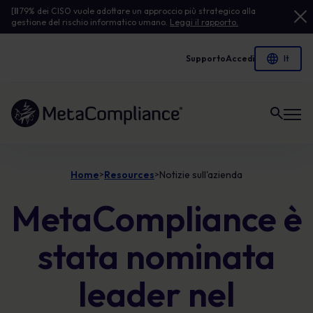
[
Il
79% dei CISO vuole adottare un approccio più strategico alla
gestione del rischio informatico umano.
Leggi il rapporto.
Supporto
Accedi
Link alla homepage
Home
Resources
Notizie sull'azienda
>
>
MetaCompliance è
stata nominata
leader nel