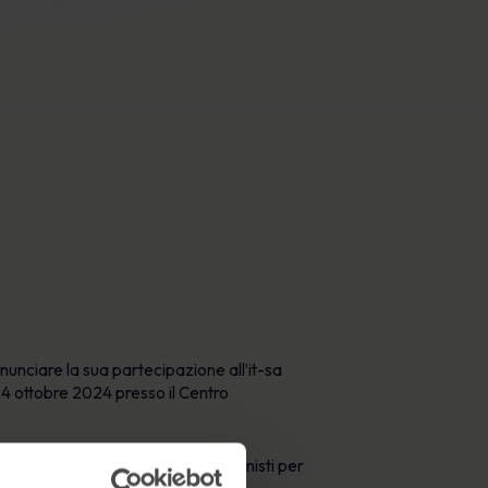
Poster
e proteggere la reputazione.
Immagini coinvolgenti che rafforzano il
comportamento sicuro ogni giorno.
unciare la sua partecipazione all’it-sa
24 ottobre 2024 presso il Centro
e, leader di pensiero e professionisti per