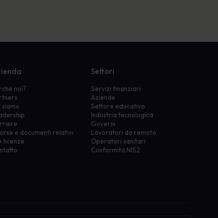
ienda
Settori
rché noi?
Servizi finanziari
rtners
Aziende
i siamo
Settore educativo
adership
Industria tecnologica
rriere
Governi
orse e documenti relativi
Lavoratori da remoto
e licenze
Operatori sanitari
ntatto
Conformità NIS2