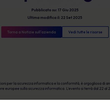
Glossario
l'esposizione e mostrare progressi misurabili.
Pubblicato su: 17 Giu 2025
Le definizioni di sicurezza informatica che devi
conoscere
Ultima modifica il: 22 Set 2025
Torna a Notizie sull'azienda
Vedi tutte le risorse
i per la sicurezza informatica e la conformità, è orgogliosa di ann
re europee sulla sicurezza informatica. L’evento si terrà dal 22 al 
urezza informatica, it-sa Expo&Congress riunisce esperti del settor