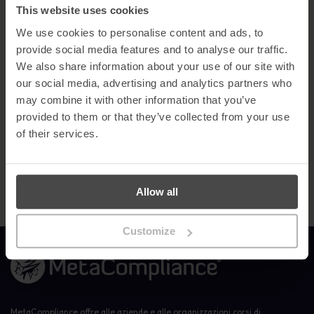
soluzioni all’avanguardia che permettano alle organizzazioni di
This website uses cookies
navigare con fiducia nel complesso panorama della sicurezza
We use cookies to personalise content and ads, to
informatica.
provide social media features and to analyse our traffic.
I Computing Security Awards si basano su una votazione pubblica
We also share information about your use of our site with
6
che si chiuderà il
ottobre e i vincitori saranno annunciati nel
our social media, advertising and analytics partners who
corso di una cerimonia di premiazione che si terrà a Londra il 19
may combine it with other information that you’ve
ottobre.
provided to them or that they’ve collected from your use
Vota per MetaCompliance
tramite il link sottostante:
of their services.
https://computingsecurityawards.co.uk/?
page=voting_link&company=metacompliance
Allow all
Customize
Link alla homepage
MetaCompliance offre alle aziende e alle organizzazioni corsi di