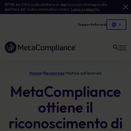
[
Il
79% dei CISO vuole adottare un approccio più strategico alla
gestione del rischio informatico umano.
Leggi il rapporto.
Supporto
Accedi
Link alla homepage
Home
Resources
Notizie sull'azienda
>
>
MetaCompliance
ottiene il
riconoscimento di