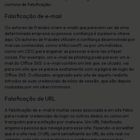
comuns de falsificação:
Falsificação de e-mail
Os autores de fraudes criam e-mails que parecem ser de uma
determinada empresa ou pessoa: confiança é a palavra-chave
aqui. Os autores de fraudes utilizam a confiança desenvolvida por
marcas conhecidas, como a Microsoft, ou por um indivíduo,
como um CEO, para enganar as pessoas e levá-las a fazer
coisas. Por exemplo, um e-mail de phishing pode parecer um e-
mail do Office 365; o e-mail contém um link que, se clicado, vai
para um site que se parece exatamente com a página de login do
Office 365. O utilizador, enganado pelo site de aspeto realista,
introduz as suas credenciais de início de sessão, que são depois
roubadas por um cibercriminoso.
Falsificação de URL
A falsificação de e-mail é muitas vezes associada a um site falso
para roubar credenciais de login ou outros dados ou como um
trampolim para a infeção por malware. Um URL falsificado
engana a pessoa que navega para esse site, fazendo-a acreditar
que é o site real. O URL será semelhante ao URL do site real; no
entanto, este site será malicioso e configurado para roubar