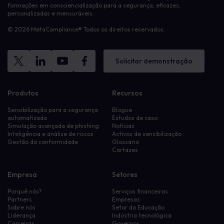
formações em consciencialização para a segurança, eficazes,
personalizadas e mensuráveis.
© 2026 MetaCompliance® Todos os direitos reservados.
Solicitar demonstração
Produtos
Recursos
Sensibilização para a segurança
Blogue
automatizada
Estudos de caso
Simulação avançada de phishing
Notícias
Inteligência e análise de riscos
Activos de sensibilização
Gestão da conformidade
Glossário
Cartazes
Empresa
Setores
Porquê nós?
Serviços financeiros
Partners
Empresas
Sobre nós
Setor da Educação
Liderança
Indústria tecnológica
Carreiras
Governos