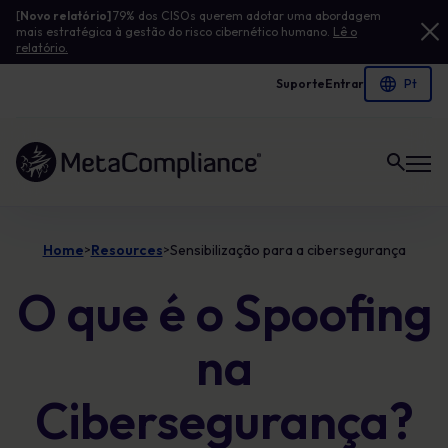
[
Novo relatório]
79% dos CISOs querem adotar uma abordagem
mais estratégica à gestão do risco cibernético humano.
Lê o
relatório.
Suporte
Entrar
Ligação à página inicial
Home
Resources
Sensibilização para a cibersegurança
>
>
O que é o Spoofing
na
Cibersegurança?