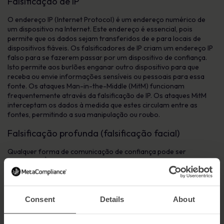
Falsificação de IP
O endereço IP (Internet Protocol) é um endereço numérico de
um dispositivo na Internet. Este endereço é essencial, pois
permite que os dados sejam transferidos de e para locais de
dispositivos fiáveis. Os falsificadores de IP criam um endereço IP
falso para se fazerem passar por um dispositivo de confiança.
Isto permite aos burlões enganar outro dispositivo para que
receba ou envie informações sensíveis ou pessoais para essa
fonte. Os ataques Man-in-the-Middle (MitM) funcionam
frequentemente através da falsificação de IP. Os ataques MitM
interceptam os dados à medida que estes circulam entre as
fontes, permitindo a sua manipulação ou roubo.
Falsificação profunda (falsificação facial)
Qualquer forma de comunicação de confiança pode ser
falsificada. À medida que os sistemas de reconhecimento facial
se familiarizam e as comunicações digitais remotas se
normalizam, seguir-se-á a falsificação facial (e de voz). A
tecnologia de falsificação profunda utiliza a inteligência artificial
para gerar imagens e vozes realistas mas falsas de pessoas.
Consent
Details
About
Prevê-se
que as fraudes de falsificação profunda aumentem
nos próximos anos e serão provavelmente utilizadas pelos