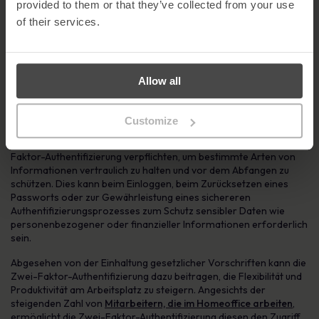
provided to them or that they’ve collected from your use
Authentifizierung einsetzen sollten
of their services.
In den letzten Jahren ist die Zahl der Unternehmen, die die Zwei-
Faktor-Authentifizierung zum Schutz sensibler
Unternehmensdaten einsetzen, deutlich gestiegen. Sie bietet eine
zusätzliche Sicherheitsbarriere, die den entscheidenden
Allow all
Unterschied zwischen einem Hackerangriff und einer für das
Unternehmen verheerenden Datenpanne ausmachen kann.
Customize
Zahlreiche Organisationen unterliegen mittlerweile zudem
Compliance-Vorschriften, die sie zur Einführung einer Zwei-
Faktor-Authentifizierung verpflichten, um bestimmte Arten von
Informationen vertraulich zu halten und vor dem Abfangen zu
schützen. Dies kann beim Einloggen, beim Zurücksetzen eines
Passworts oder zur Gewährleistung eines sichereren
Authentifizierungsprozesses zum Schutz sensibler Daten wie
personenbezogener oder finanzieller Informationen erforderlich
sein.
Abgesehen von der Einhaltung gesetzlicher Vorschriften kann die
Zwei-Faktor-Authentifizierung dazu beitragen, die Flexibilität und
Produktivität am Arbeitsplatz zu steigern. Angesichts der
steigenden Zahl von
Mitarbeitern, die im Homeoffice arbeiten
,
ermöglicht die Zwei-Faktor-Authentifizierung diesen den Zugriff