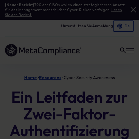
[Neuer Bericht]
79% der CISOs wollen einen strategischeren Ansatz
für das Management menschlicher Cyber-Risiken verfolgen.
Lesen
Sie den Bericht.
Unterstützen Sie
Anmeldung
Link zur Homepage
Home
Resources
Cyber Security Awareness
>
>
Ein Leitfaden zur
Zwei-Faktor-
Authentifizierung