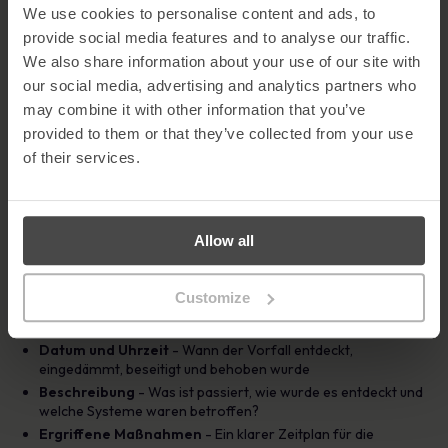
We use cookies to personalise content and ads, to
Sobald die Löschung abgeschlossen ist, stellen Sie den normalen
provide social media features and to analyse our traffic.
Betrieb des Systems wieder her. Dies kann die Wiederherstellung
von Daten aus Backups, die Neuinstallation von Software und die
We also share information about your use of our site with
Überprüfung der Systemfunktionalität umfassen.
our social media, advertising and analytics partners who
may combine it with other information that you’ve
Monitor für weitere Probleme
provided to them or that they’ve collected from your use
Überwachen Sie die Systeme weiterhin genau, um sicherzustellen,
of their services.
dass es keine anhaltenden Bedrohungen oder Anzeichen eines
erneuten Auftretens gibt.
6. Dokumentation und Berichterstattung
Allow all
Details zum Vorfall aufzeichnen
Eine genaue Dokumentation ist unerlässlich. Die Aufzeichnungen
Customize
sollten Folgendes enthalten:
Datum und Uhrzeit
- Wann der Vorfall entdeckt,
eingedämmt, beseitigt und behoben wurde
Beschreibung
- Was ist passiert, wie wurde es entdeckt und
welche Systeme waren betroffen?
Ergriffene Maßnahmen
- Ein klarer Zeitplan für die