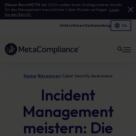
[Neuer Bericht]
79% der CISOs wollen einen strategischeren Ansatz
für das Management menschlicher Cyber-Risiken verfolgen.
Lesen
Sie den Bericht.
Unterstützen Sie
Anmeldung
Link zur Homepage
Home
Resources
Cyber Security Awareness
>
>
Incident
Management
meistern: Die