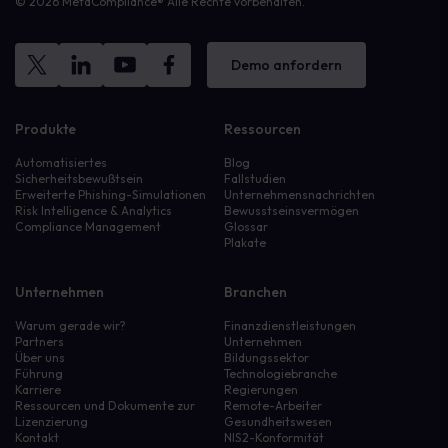
© 2026 MetaCompliance® Alle Rechte vorbehalten.
Demo anfordern
Produkte
Ressourcen
Automatisiertes
Blog
Sicherheitsbewußtsein
Fallstudien
Erweiterte Phishing-Simulationen
Unternehmensnachrichten
Risk Intelligence & Analytics
Bewusstseinsvermögen
Compliance Management
Glossar
Plakate
Unternehmen
Branchen
Warum gerade wir?
Finanzdienstleistungen
Partners
Unternehmen
Über uns
Bildungssektor
Führung
Technologiebranche
Karriere
Regierungen
Ressourcen und Dokumente zur
Remote-Arbeiter
Lizenzierung
Gesundheitswesen
Kontakt
NIS2-Konformität