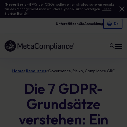
[Neuer Bericht]
79% der CISOs wollen einen strategischeren Ansatz
für das Management menschlicher Cyber-Risiken verfolgen.
Lesen
Sie den Bericht.
Unterstützen Sie
Anmeldung
Link zur Homepage
Home
Resources
Governance, Risiko, Compliance GRC
>
>
Die 7 GDPR-
Grundsätze
verstehen: Ein