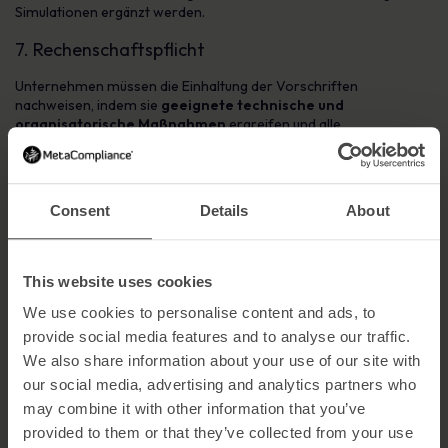
Simulationen ergänzt werden.
7. Rechenschaftspflicht
Unternehmen müssen die Einhaltung der Vorschriften
nachweisen, indem sie
geeignete technische und
organisatorische Maßnahmen
ergreifen und alle
Datenverarbeitungsaktivitäten dokumentieren.
Rechenschaftspflicht sorgt für Vertrauen und reduziert rechtliche
Risiken.
Consent
Details
About
Sechs bewährte Praktiken zur Umsetzung der
GDPR-Grundsätze
Die Einhaltung der GDPR erfordert einen proaktiven Ansatz. Hier
This website uses cookies
sind sechs empfohlene Praktiken:
We use cookies to personalise content and ads, to
1. Datenschutz Lebenszyklus Management
provide social media features and to analyse our traffic.
We also share information about your use of our site with
Verwenden Sie ein
Privacy Lifecycle Management System
our social media, advertising and analytics partners who
(PLMS
), um Datenprozesse zu zentralisieren, Compliance-
Aufgaben zu automatisieren und revisionssichere Berichte zu
may combine it with other information that you’ve
erstellen.
provided to them or that they’ve collected from your use