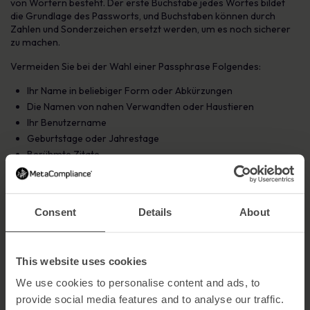
von Wörtern besteht. Der erste Buchstabe jedes Wortes bildet
die Grundlage des Passworts, und Buchstaben können durch
Zahlen und Sonderzeichen ersetzt werden, um es noch sicherer
zu machen.
Vermeiden Sie bei der Wahl einer Passphrase Folgendes:
Ihr Name in beliebiger Form oder Abkürzungen
Die Namen von nahen Verwandten oder Haustieren
Ihr Benutzername
Geburtstage oder Jahrestage
Berühmte Zitate
3. Aktivieren Sie die Multi-Faktor-
Authentifizierung
Consent
Details
About
This website uses cookies
We use cookies to personalise content and ads, to
provide social media features and to analyse our traffic.