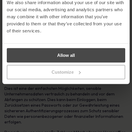
We also share information about your use of our site with
our social media, advertising and analytics partners who
may combine it with other information that you’ve
provided to them or that they’ve collected from your use
Die Multi-Faktor-Authentifizierung bietet eine zusätzliche
of their services.
Schutzebene, die das Risiko eines Hackerangriffs auf Ihre Konten
erheblich verringern kann.
Neben einem Benutzernamen und einem Passwort erfordert
die
Allow all
Multi-Faktor-Authentifizierung
zwei oder mehr Arten von
Authentifizierungsdaten, um Ihre Identität zu bestätigen. Dabei
kann es sich um eine PIN, einen Code, ein Token oder sogar um
Customize
biometrische Daten wie beispielsweise einen Fingerabdruck
handeln.
Dies ist eine der einfachsten Möglichkeiten, sensible
Unternehmensdaten vertraulich zu behandeln und vor dem
Abfangen zu schützen. Dies kann beim Einloggen, beim
Zurücksetzen eines Passworts oder zur Gewährleistung eines
sichereren Authentifizierungsprozesses zum Schutz sensibler
Daten wie personenbezogener oder finanzieller Informationen
erfolgen.