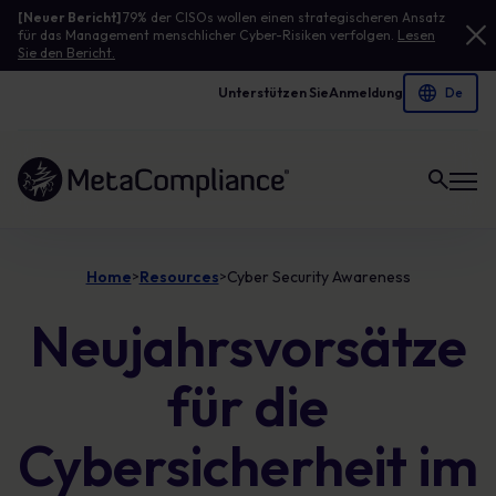
[Neuer Bericht]
79% der CISOs wollen einen strategischeren Ansatz
für das Management menschlicher Cyber-Risiken verfolgen.
Lesen
Sie den Bericht.
Unterstützen Sie
Anmeldung
Link zur Homepage
Home
Resources
Cyber Security Awareness
>
>
Neujahrsvorsätze
für die
Cybersicherheit im