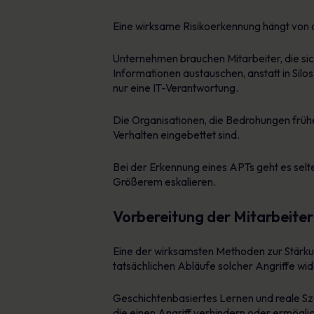
Eine wirksame Risikoerkennung hängt von 
Unternehmen brauchen Mitarbeiter, die sich
Informationen austauschen, anstatt in Silo
nur eine IT-Verantwortung.
Die Organisationen, die Bedrohungen früher
Verhalten eingebettet sind.
Bei der Erkennung eines APTs geht es selte
Größerem eskalieren.
Vorbereitung der Mitarbeiter
Eine der wirksamsten Methoden zur Stärkun
tatsächlichen Abläufe solcher Angriffe wid
Geschichtenbasiertes Lernen und reale Sze
die einen Angriff verhindern oder ermögli