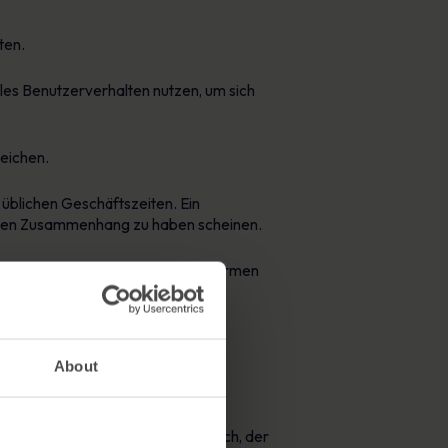
ten.
les Benutzerverhalten nutzen, um sich
zeichen.
üblichen Geschäftszeiten. Ein
keinen Zusammenhang zu haben scheinen.
artet wird, dass sie in dieser enormen
önnen.
About
en Einfallstore für APTs.
er einem Social-Engineering-Versuch, der