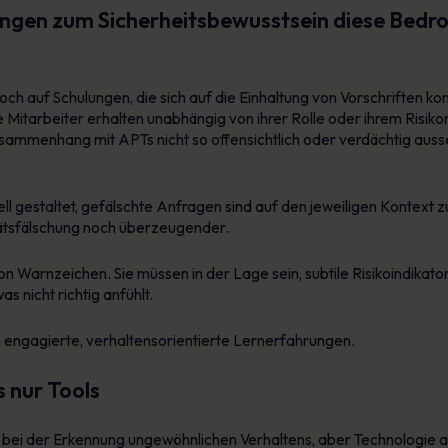
gen zum Sicherheitsbewusstsein diese Bedr
h auf Schulungen, die sich auf die Einhaltung von Vorschriften kon
itarbeiter erhalten unabhängig von ihrer Rolle oder ihrem Risiko
sammenhang mit APTs nicht so offensichtlich oder verdächtig ausseh
l gestaltet, gefälschte Anfragen sind auf den jeweiligen Kontext 
ätsfälschung noch überzeugender.
n Warnzeichen. Sie müssen in der Lage sein, subtile Risikoindikator
s nicht richtig anfühlt.
 engagierte, verhaltensorientierte Lernerfahrungen.
 nur Tools
le bei der Erkennung ungewöhnlichen Verhaltens, aber Technologie al