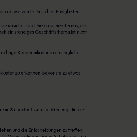
so ab wie von technischen Fähigkeiten.
sie unsicher sind. Sie brauchen Teams, die
eit ein ständiges Geschäftsthema ist, nicht
 richtige Kommunikation in das tägliche
 Muster zu erkennen, bevor sie zu etwas
 zur Sicherheitssensibilisierung
, die die
tehen und die Entscheidungen zu treffen,
hilft Organisationen dabei, Schulungen zum