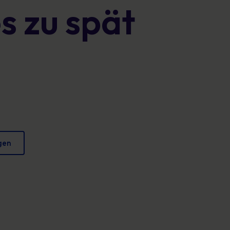
s zu spät
Plakate
verringern und Ihren Ruf zu schützen.
Fesselndes Bildmaterial, das jeden Tag sicheres
Verhalten fördert.
gen