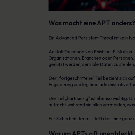
Was macht eine APT anders
Ein Advanced Persistent Threat ist kein typ
Anstatt Tausende von Phishing-E-Mails zu 
Organisationen, Branchen oder Personen. Ih
genutzt werden, sensible Daten zu stehle
Der „fortgeschrittene“ Teil bezieht sich 
Engineering und legitime administrative Too
Der Teil „hartnäckig“ ist ebenso wichtig. 
aufrecht, während sie alles vermeiden, was 
Für Sicherheitsteams stellt dies eine gan
Warum APTs oft unentdeckt 