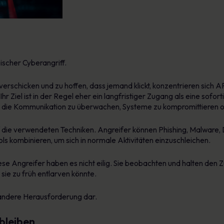
?
ischer Cyberangriff.
verschicken und zu hoffen, dass jemand klickt, konzentrieren sic
r Ziel ist in der Regel eher ein langfristiger Zugang als eine sofo
n, die Kommunikation zu überwachen, Systeme zu kompromittieren o
auf die verwendeten Techniken. Angreifer können Phishing, Malware,
ls kombinieren, um sich in normale Aktivitäten einzuschleichen.
Diese Angreifer haben es nicht eilig. Sie beobachten und halten den
sie zu früh entlarven könnte.
z andere Herausforderung dar.
bleiben