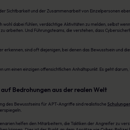
der Sichtbarkeit und der Zusammenarbeit von Einzelpersonen eben
 wohl dabei fühlen, verdächtige Aktivitäten zu melden, selbst wenn 
s zu arbeiten. Und Führungsteams, die verstehen, dass Cybersicherh
 erkennen, sind oft diejenigen, bei denen das Bewusstsein und die
n um einen einzigen offensichtlichen Anhaltspunkt. Es geht darum,
 auf Bedrohungen aus der realen Welt
g des Bewusstseins für APT-Angriffe sind realistische
Schulungen
erspiegeln.
narien helfen den Mitarbeitern, die Taktiken der Angreifer zu vers
chen können. Dies ist der Punkt, an dem Ansätze wie
Cyber-Polizei