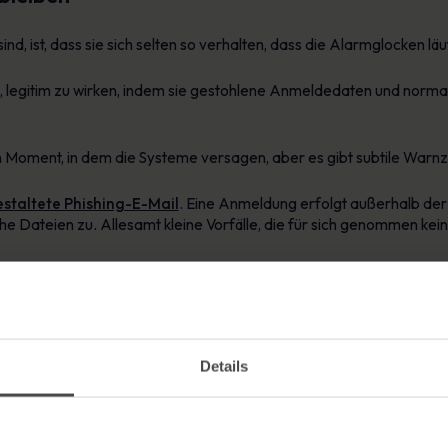
nd, ist, dass sie sich selten so verhalten, dass die Alarmglocken läu
, legitim zu wirken, indem sie gestohlene Anmeldedaten und norma
en Moment, in dem die Systeme versagen, aber es gibt subtile Warn
staltete Phishing-E-Mail
. Eine Anmeldung erfolgt außerhalb der 
iche Dateien zu. Allesamt kleine Vorfälle, die für sich genommen 
 mit Prioritäten überhäuft werden und von den Sicherheitsteams erw
n erkennen. Raffinierte Angreifer wissen, wie sie das ausnutzen k
elt eine größere Rolle, als viele denken
Details
der Cyberabwehr, aber Menschen sind nach wie vor einer der häufigst
ig gestalteten Phishing-E-Mail, einer gefälschten Anmeldeseite od