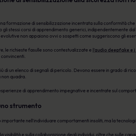
una formazione di sensibilizzazione incentrata sulla conformità che
 gli stessi corsi di apprendimento generici, indipendentemente dal ruo
ti evolutive non appaiono ovvi o sospetti come suggeriscono gli esem
e, le richieste fasulle sono contestualizzate e
l’audio deepfake e i
 convincenti.
 di un elenco di segnali di pericolo. Devono essere in grado di riconos
sa non quadra.
esperienze di apprendimento impegnative e incentrate sul compo
i uno strumento
o importante nell’individuare comportamenti insoliti, ma la tecnologi
la visibilità e sulla collaborazione degli individui, oltre che sulle cap