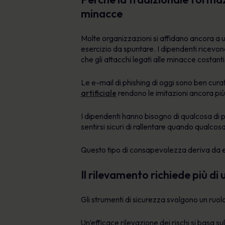
minacce
Molte organizzazioni si affidano ancora a 
esercizio da spuntare. I dipendenti ricevono
che gli attacchi legati alle minacce costan
Le e-mail di phishing di oggi sono ben curat
artificiale
rendono le imitazioni ancora più
I dipendenti hanno bisogno di qualcosa di più
sentirsi sicuri di rallentare quando qualco
Questo tipo di consapevolezza deriva da 
Il rilevamento richiede più d
Gli strumenti di sicurezza svolgono un ruol
Un’efficace rilevazione dei rischi si basa sul