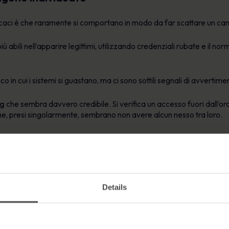
ficaci è che raramente si comportano in modo da far scattare un ca
 abili nell’apparire legittimi, utilizzando credenziali rubate e il n
 in cui i sistemi si guastano, ma ci sono sottili segnali di avvertime
ng
che sembra davvero credibile. Si verifica un accesso fuori dall’or
ti che, presi singolarmente, sembrano non avere alcun nesso tra loro.
ono troppo oberate di priorità e i team di sicurezza devono individu
sori più sofisticati sanno come sfruttare questa situazione.
 un ruolo più importante di quanto molti si
Details
lla difesa informatica, ma le persone rimangono uno dei punti di i