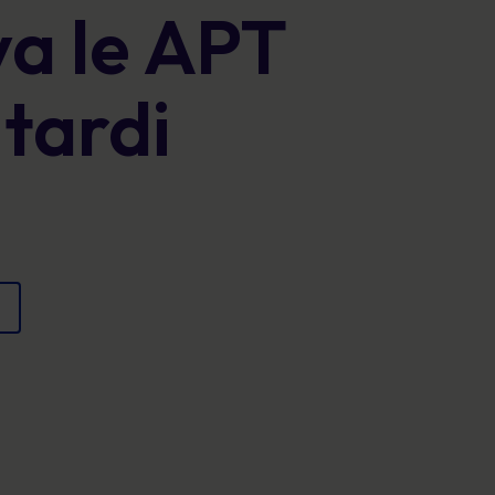
va le APT
Poster
e proteggere la reputazione.
Immagini coinvolgenti che rafforzano il
comportamento sicuro ogni giorno.
 tardi