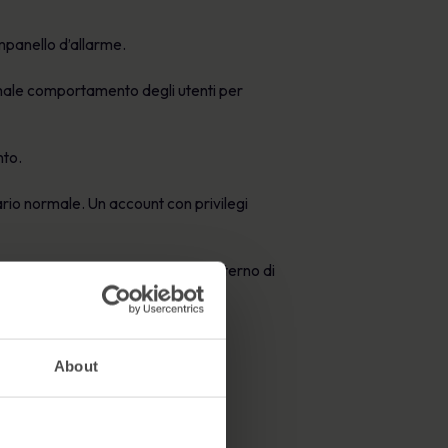
mpanello d’allarme.
ormale comportamento degli utenti per
nto.
ario normale. Un account con privilegi
are le minacce significative all’interno di
 rendano conto
About
ngresso più comuni per le minacce