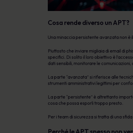
Cosa rende diverso un APT?
Una minaccia persistente avanzata non è il
Piuttosto che inviare migliaia di email di ph
specifici. Di solito il loro obiettivo è l’a
dati sensibili, monitorare le comunicazioni,
La parte “avanzata” si riferisce alle tecnic
strumenti amministrativi legittimi per confon
La parte “persistente” è altrettanto impor
cosa che possa esporli troppo presto.
Per i team di sicurezza si tratta di una sfid
Perché le APT spesso non ve