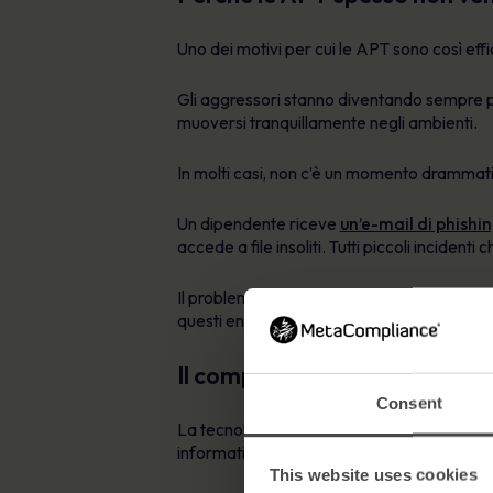
Uno dei motivi per cui le APT sono così ef
Gli aggressori stanno diventando sempre più
muoversi tranquillamente negli ambienti.
In molti casi, non c’è un momento drammatico
Un dipendente riceve
un’e-mail di phishi
accede a file insoliti. Tutti piccoli inciden
Il problema è che spesso le organizzazioni s
questi enormi volumi di attività. Gli aggres
Il comportamento umano gioca
Consent
La tecnologia è una parte fondamentale de
informatiche.
This website uses cookies