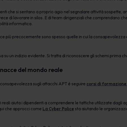
nti che si sentano a proprio agio nel segnalare attività sospette, 
vece di lavorare in silos. E di team dirigenziali che comprendano c
ilità informatica.
cce più precocemente sono spesso quelle in cui la consapevolezza e
 su un indizio evidente. Si tratta di riconoscere gli schemi prima ch
minacce del mondo reale
a consapevolezza sugli attacchi APT è seguire
corsi di formazione 
reali aiuta i dipendenti a comprendere le tattiche utilizzate dagli 
 qui che approcci come
La Cyber Police
sta aiutando le organizzazio