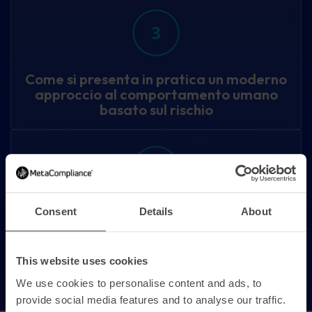
Come si presenta in pratica un moderno
approccio al comportamento umano
basato sul rischio
Consent
Details
About
I passi pratici che le organizzazioni
stanno compiendo per passare alla
gestione del rischio umano
This website uses cookies
We use cookies to personalise content and ads, to
provide social media features and to analyse our traffic.