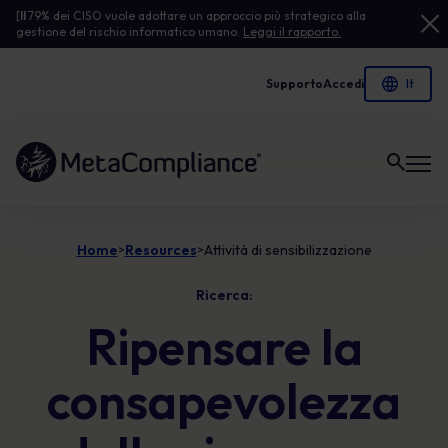
[
Il
79% dei CISO vuole adottare un approccio più strategico alla
gestione del rischio informatico umano.
Leggi il rapporto.
Supporto
Accedi
Link alla homepage
Home
Resources
Attività di sensibilizzazione
>
>
Ricerca:
Ripensare la
consapevolezza