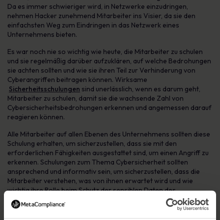
Da es immer schwieriger wird, in Netzwerke einzudringen,
nehmen Hacker zunehmend Mitarbeiter ins Visier, da sie den
einfachsten Weg zum Eindringen in das Netzwerk eines
Unternehmens bieten.
Es war noch nie so wichtig wie heute, die Mitarbeiter zu schulen
und sie regelmäßig darüber aufzuklären, auf welche Bedrohungen
sie achten sollten und wie sie ihren Teil zur Verhinderung von
Cyberangriffen beitragen können. Wirksame
Sicherheitsschulungen
sind unerlässlich, wenn es darum geht,
Mitarbeiter zu schulen, damit sie die wachsende Zahl von
Cybersicherheitsbedrohungen erkennen und angemessen darauf
reagieren können.
Alle Mitarbeiter auf allen Ebenen des Unternehmens sollten diese
Schulung erhalten, um sicherzustellen, dass sie mit den
erforderlichen Fähigkeiten ausgestattet sind, um einen Angriff zu
erkennen. Schulungen zum Thema Cybersicherheit sollten
ansprechend und informativ sein, um sicherzustellen, dass die
Mitarbeiter verstehen, was von ihnen erwartet wird und wie
wichtig ihre Rolle beim Schutz der sensiblen Daten des
Unternehmens ist.
4. Zuverlässige Offsite-Backup-Lösung