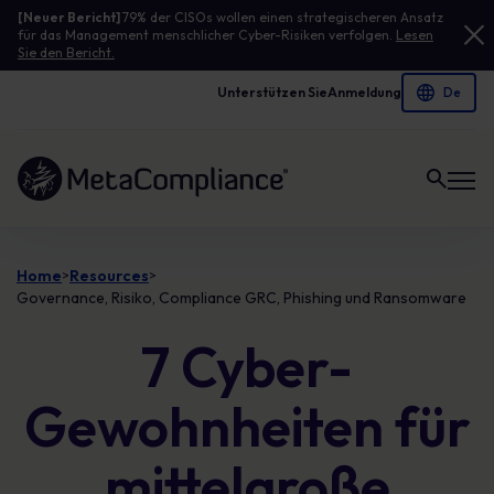
[Neuer Bericht]
79% der CISOs wollen einen strategischeren Ansatz
für das Management menschlicher Cyber-Risiken verfolgen.
Lesen
Sie den Bericht.
Unterstützen Sie
Anmeldung
Link zur Homepage
Home
Resources
>
>
Governance, Risiko, Compliance GRC, Phishing und Ransomware
7 Cyber-
Gewohnheiten für
mittelgroße