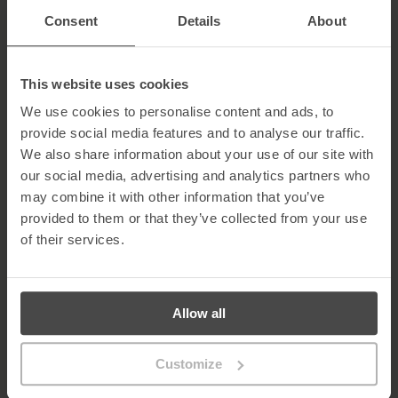
Consent
Details
About
Da Angriffe auf Unternehmen fast
die sich in den letzten fünf
Jahren verdoppelt haben
, können es sich Unternehmen nicht
This website uses cookies
leisten, bei der Cybersicherheit selbstgefällig zu sein.
Unternehmen müssen in der Lage sein, schnell und effektiv auf
We use cookies to personalise content and ads, to
alle Sicherheitsvorfälle zu reagieren, die auftreten können.
provide social media features and to analyse our traffic.
We also share information about your use of our site with
Eine der besten Möglichkeiten, Ihr Unternehmen zu schützen und
sicherzustellen, dass es für die wachsende Zahl von Cyber-
our social media, advertising and analytics partners who
Sicherheitsbedrohungen gerüstet ist, ist die Inanspruchnahme der
may combine it with other information that you’ve
Dienste eines ausgelagerten Security Operations Center (SOC).
provided to them or that they’ve collected from your use
Ein SOC wird von einem engagierten Team von
of their services.
Sicherheitsexperten geleitet, das die Sicherheitsabläufe eines
Unternehmens überwacht, um potenzielle Bedrohungen zu
verhindern, zu erkennen und darauf zu reagieren. In der Regel
verfolgen sie Sicherheitsbedrohungen, einschließlich Meldungen
Allow all
über potenzielle Bedrohungen durch Tools, Mitarbeiter, Partner
und externe Quellen. Das Sicherheitsteam untersucht dann die
Bedrohungen, und wenn es sich um einen Sicherheitsvorfall
Customize
handelt, wird dieser schnell und effektiv behandelt.