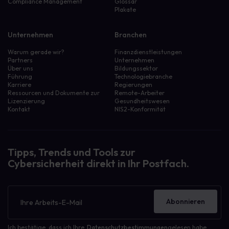
Compliance Management
Glossar
Plakate
Unternehmen
Branchen
Warum gerade wir?
Finanzdienstleistungen
Partners
Unternehmen
Über uns
Bildungssektor
Führung
Technologiebranche
Karriere
Regierungen
Ressourcen und Dokumente zur
Remote-Arbeiter
Lizenzierung
Gesundheitswesen
Kontakt
NIS2-Konformität
Tipps, Trends und Tools zur
Cybersicherheit direkt in Ihr Postfach.
Newsletter
Abonnieren
Ich bestätige, dass ich Ihre
Datenschutzbestimmungen
gelesen habe.