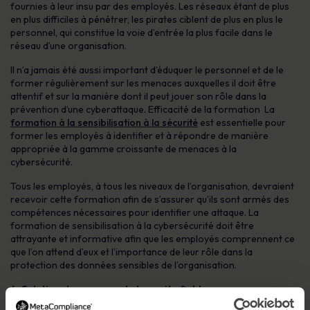
fournies à leur insu par des employés. Les réseaux étant de plus
en plus difficiles à pénétrer, les pirates ciblent de plus en plus le
personnel, qui constitue la voie d’entrée la plus facile dans le
réseau d’une organisation.
Il n’a jamais été aussi important d’éduquer le personnel et de le
former régulièrement sur les menaces auxquelles il doit être
attentif et sur la manière dont il peut jouer son rôle dans la
prévention d’une cyberattaque. Efficacité de la formation La
formation à la sensibilisation à la sécurité
est essentielle pour
former les employés à identifier et à répondre de manière
appropriée à la gamme croissante de menaces à la
cybersécurité.
Tous les employés, à tous les niveaux de l’organisation, devraient
recevoir cette formation afin de s’assurer qu’ils sont armés des
compétences nécessaires pour identifier une attaque. La
formation de sensibilisation à la cybersécurité doit être
attrayante et informative afin que les employés comprennent ce
que l’on attend d’eux et l’importance de leur rôle dans la
protection des données sensibles de l’organisation.
4. Solution de sauvegarde hors site fiable