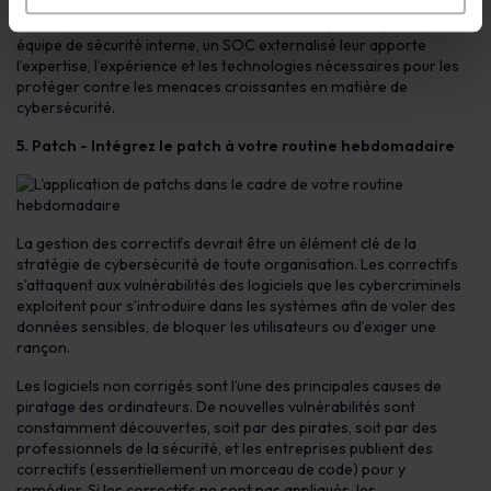
Pour les organisations de taille moyenne qui n’ont pas
nécessairement les ressources nécessaires pour disposer d’une
équipe de sécurité interne, un SOC externalisé leur apporte
l’expertise, l’expérience et les technologies nécessaires pour les
protéger contre les menaces croissantes en matière de
cybersécurité.
5. Patch - Intégrez le patch à votre routine hebdomadaire
La gestion des correctifs devrait être un élément clé de la
stratégie de cybersécurité de toute organisation. Les correctifs
s’attaquent aux vulnérabilités des logiciels que les cybercriminels
exploitent pour s’introduire dans les systèmes afin de voler des
données sensibles, de bloquer les utilisateurs ou d’exiger une
rançon.
Les logiciels non corrigés sont l’une des principales causes de
piratage des ordinateurs. De nouvelles vulnérabilités sont
constamment découvertes, soit par des pirates, soit par des
professionnels de la sécurité, et les entreprises publient des
correctifs (essentiellement un morceau de code) pour y
remédier. Si les correctifs ne sont pas appliqués, les