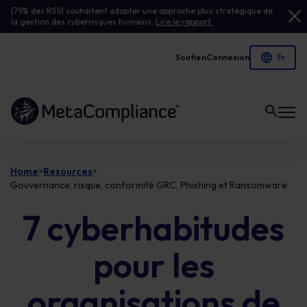
[79% des RSSI souhaitent adopter une approche plus stratégique de
la gestion des cyberrisques humains.
Lire le rapport.
Soutien
Connexion
Lien vers la page d'accueil
Home
Resources
>
>
Gouvernance, risque, conformité GRC, Phishing et Ransomware
7 cyberhabitudes
pour les
organisations de