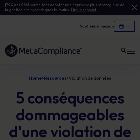
[79% des RSSI souhaitent adopter une approche plus stratégique de
la gestion des cyberrisques humains.
Lire le rapport.
Soutien
Connexion
Lien vers la page d'accueil
Home
Resources
Violation de données
>
>
5 conséquences
dommageables
d'une violation de