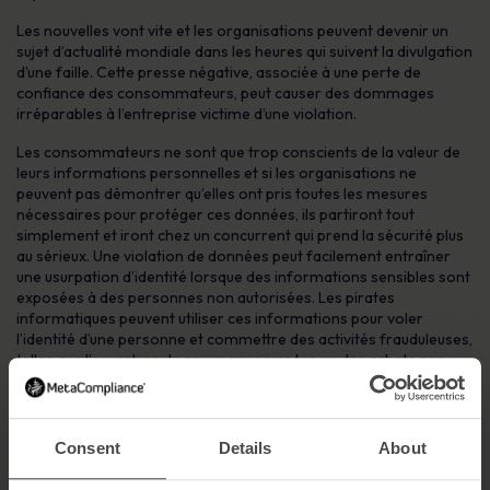
Les nouvelles vont vite et les organisations peuvent devenir un
sujet d’actualité mondiale dans les heures qui suivent la divulgation
d’une faille. Cette presse négative, associée à une perte de
confiance des consommateurs, peut causer des dommages
irréparables à l’entreprise victime d’une violation.
Les consommateurs ne sont que trop conscients de la valeur de
leurs informations personnelles et si les organisations ne
peuvent pas démontrer qu’elles ont pris toutes les mesures
nécessaires pour protéger ces données, ils partiront tout
simplement et iront chez un concurrent qui prend la sécurité plus
au sérieux. Une violation de données peut facilement entraîner
une usurpation d’identité lorsque des informations sensibles sont
exposées à des personnes non autorisées. Les pirates
informatiques peuvent utiliser ces informations pour voler
l’identité d’une personne et commettre des activités frauduleuses,
telles que l’ouverture de nouveaux comptes ou des achats non
autorisés.
L’atteinte à la réputation est durable et aura également un impact
sur la capacité d’une organisation à attirer de nouveaux clients, de
Consent
Details
About
futurs investissements et de nouveaux employés.