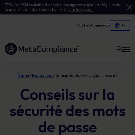
[79% des RSSI souhaitent adopter une approche plus stratégique de
la gestion des cyberrisques humains.
Lire le rapport.
Soutien
Connexion
Lien vers la page d'accueil
Home
Resources
Sensibilisation à la cybersécurité
>
>
Conseils sur la
sécurité des mots
de passe