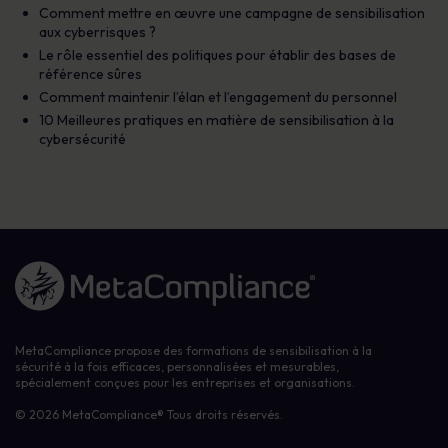
Comment mettre en œuvre une campagne de sensibilisation
aux cyberrisques ?
Le rôle essentiel des politiques pour établir des bases de
référence sûres
Comment maintenir l’élan et l’engagement du personnel
10 Meilleures pratiques en matière de sensibilisation à la
cybersécurité
Lien vers la page d'accueil
MetaCompliance propose des formations de sensibilisation à la
sécurité à la fois efficaces, personnalisées et mesurables,
spécialement conçues pour les entreprises et organisations.
© 2026 MetaCompliance® Tous droits réservés.