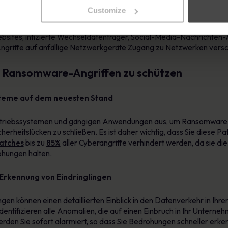
von einer seriösen Quelle zu stammen. Sobald der Link angeklickt o
Customize
nt, Dateien zu verschlüsseln.
ites, infizierte Wechseldatenträger, Social-Media-Nachrichten-Ap
ngriffe auf anfällige Netzwerkgeräte Zugang zu Netzwerken versc
r Ransomware-Angriffen zu schützen
ysteme auf dem neuesten Stand
etriebssystemen und gängigen Anwendungen aus, um Ransomware zu
herheitslücken zu schließen. Es ist daher wichtig, dass Sie diese 
atches
bis zu
85%
aller Cyberangriffe verhindert werden, da sie di
ohungen halten.
 Erkennung von Eindringlingen
gen können einen detaillierten Einblick in den Datenverkehr in Ihr
dentifizieren alle Anomalien, die auf einen Einbruch in Ihr Untern
werden Sie sofort alarmiert, so dass Sie Bedrohungen schneller erk