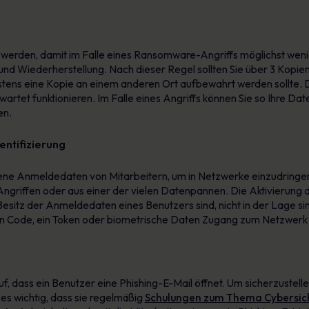
werden, damit im Falle eines Ransomware-Angriffs möglichst weni
 und Wiederherstellung. Nach dieser Regel sollten Sie über 3 Kopie
ens eine Kopie an einem anderen Ort aufbewahrt werden sollte. D
wartet funktionieren. Im Falle eines Angriffs können Sie so Ihre Dat
en.
entifizierung
ene Anmeldedaten von Mitarbeitern, um in Netzwerke einzudringen
griffen oder aus einer der vielen Datenpannen. Die Aktivierung 
Besitz der Anmeldedaten eines Benutzers sind, nicht in der Lage si
nen Code, ein Token oder biometrische Daten Zugang zum Netzwerk 
dass ein Benutzer eine Phishing-E-Mail öffnet. Um sicherzustellen
es wichtig, dass sie regelmäßig
Schulungen zum Thema Cybersic