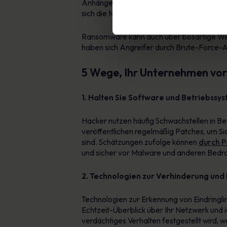
Anhänge enthalten. Die E-Mails geben vor, 
sich die Malware auf dem System und begin
Ransomware kann auch über bösartige Webs
haben sich Angreifer durch Brute-Force-A
5 Wege, Ihr Unternehmen vo
1. Halten Sie Software und Betriebss
Hacker nutzen häufig Schwachstellen in B
veröffentlichen regelmäßig Patches, um Sic
sind. Schätzungen zufolge können
durch P
und sicher vor Malware und anderen Bedr
2. Technologien zur Verhinderung und
Technologien zur Erkennung von Eindringlin
Echtzeit-Überblick über Ihr Netzwerk und i
verdächtiges Verhalten festgestellt wird, 