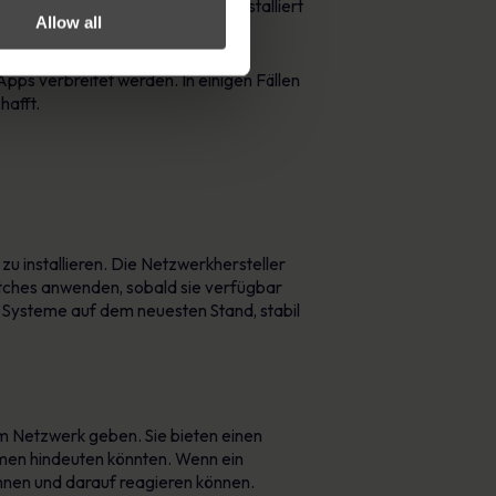
der der Anhang geöffnet wird, installiert
Allow all
ps verbreitet werden. In einigen Fällen
hafft.
 installieren. Die Netzwerkhersteller
Patches anwenden, sobald sie verfügbar
e Systeme auf dem neuesten Stand, stabil
em Netzwerk geben. Sie bieten einen
ehmen hindeuten könnten. Wenn ein
ennen und darauf reagieren können.