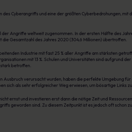
m des Cyberangriffs und eine der größten Cyberbedrohungen, mit
l der Angriffe weltweit zugenommen. In der ersten Hälfte des Jah
 die Gesamtzahl des Jahres 2020 (304,6 Millionen) übertroffen.
tenden Industrie mit fast 25 % aller Angriffe am stärksten getroff
ganisationen mit 13 %. Schulen und Universitäten sind aufgrund der
stark betroffen.
en Ausbruch verursacht wurden, haben die perfekte Umgebung für d
en sich als sehr erfolgreicher Weg erwiesen, um bösartige Links z
 ernst und investieren erst dann die nötige Zeit und Ressourcen 
iffs geworden sind. Zu diesem Zeitpunkt ist es jedoch oft schon zu