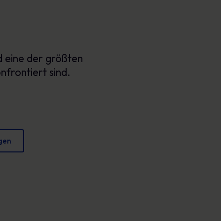
Plakate
verringern und Ihren Ruf zu schützen.
Fesselndes Bildmaterial, das jeden Tag sicheres
Verhalten fördert.
d eine der größten
frontiert sind.
gen