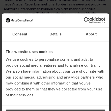
neue Ära der Cyberkriminalität erfordert eine neue und proaktive
Antwort. Unternehmen können sich nicht mehr nur darauf
verlassen, dass ihre IT-Abteilung die Verantwortung für die
Cybersicherheit übernimmt. Ein effektives Cyber-
Risikomanagement beginnt mit der Sensibilisierung auf
Vorstandsebene und der effektivste Weg, dieses Bewusstsein zu
schaffen, ist eine gezielte und rollenspezifische Schulung.“
Consent
Details
About
Die neuen MetaCompliance-Schulungen für Führungskräfte
stellen sicher, dass diese mit dem nötigen Wissen ausgestattet
sind, um Cyber-Risiken zu minimieren und eine bessere Kultur des
This website uses cookies
Cyber-Sicherheitsbewusstseins in ihrem Unternehmen zu
We use cookies to personalise content and ads, to
schaffen.
provide social media features and to analyse our traffic.
Über MetaCompliance
We also share information about your use of our site with
Metacompliance wurde 2005 gegründet und ist ein weltweit
our social media, advertising and analytics partners who
führendes Unternehmen für den menschlichen Aspekt der
may combine it with other information that you’ve
Einhaltung von Cybersicherheit und Datenschutz. Seine innovative
provided to them or that they’ve collected from your use
Cloud-Plattform bietet eine One-Stop-Shop-Managementlösung
of their services.
für die Sensibilisierung der Mitarbeiter und die Einhaltung von
Vorschriften.
Die Plattform bietet Kunden eine vollständig integrierte und