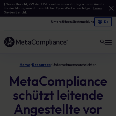
[Neuer Bericht]
79% der CISOs wollen einen strategischeren Ansatz
für das Management menschlicher Cyber-Risiken verfolgen.
Lesen
Sie den Bericht.
Unterstützen Sie
Anmeldung
Link zur Homepage
Home
Resources
Unternehmensnachrichten
>
>
MetaCompliance
schützt leitende
Angestellte vor