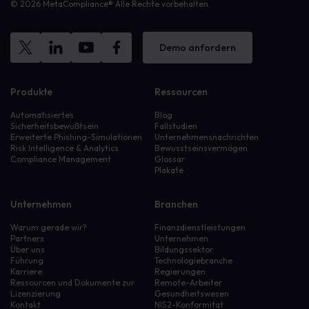
© 2026 MetaCompliance® Alle Rechte vorbehalten.
Demo anfordern
Produkte
Ressourcen
Automatisiertes
Blog
Sicherheitsbewußtsein
Fallstudien
Erweiterte Phishing-Simulationen
Unternehmensnachrichten
Risk Intelligence & Analytics
Bewusstseinsvermögen
Compliance Management
Glossar
Plakate
Unternehmen
Branchen
Warum gerade wir?
Finanzdienstleistungen
Partners
Unternehmen
Über uns
Bildungssektor
Führung
Technologiebranche
Karriere
Regierungen
Ressourcen und Dokumente zur
Remote-Arbeiter
Lizenzierung
Gesundheitswesen
Kontakt
NIS2-Konformität