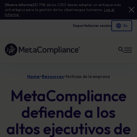
[
Nuevo informe]
El 79% de los CISO desea adoptar un enfoque más
estratégico para la gestión de los ciberriesgos humanos.
Lea el
Informe.
Soporte
Iniciar sesión
Enlace a la página de inicio
Home
Resources
Noticias de la empresa
>
>
MetaCompliance
defiende a los
altos ejecutivos de