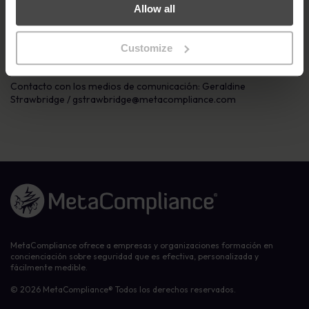
Allow all
incidentes, todo lo cual puede adquirirse de forma modular o
como un sistema completo.
Customize
Para más información visite:
https://go.metacompliance.com/executive
Contacto con los medios de comunicación: Geraldine
Strawbridge /
gstrawbridge@metacompliance.com
Enlace a la página de inicio
MetaCompliance ofrece a empresas y organizaciones formación en
concienciación sobre seguridad que es efectiva, personalizada y
fácilmente medible.
© 2026 MetaCompliance® Todos los derechos reservados.