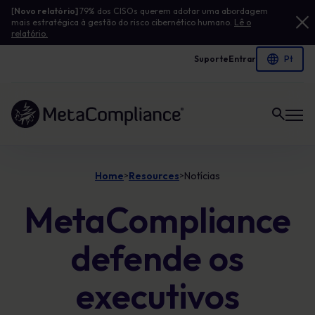
[
Novo relatório]
79% dos CISOs querem adotar uma abordagem
mais estratégica à gestão do risco cibernético humano.
Lê o
relatório.
Suporte
Entrar
Ligação à página inicial
Home
Resources
Notícias
>
>
MetaCompliance
defende os
executivos