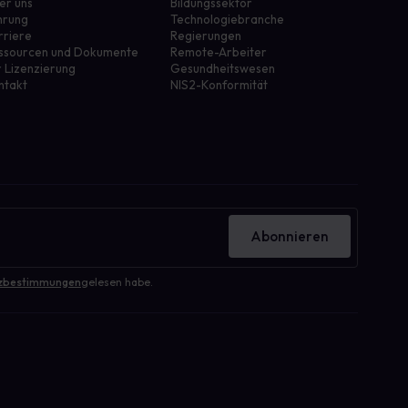
er uns
Bildungssektor
hrung
Technologiebranche
rriere
Regierungen
ssourcen und Dokumente
Remote-Arbeiter
r Lizenzierung
Gesundheitswesen
ntakt
NIS2-Konformität
Abonnieren
zbestimmungen
gelesen habe.