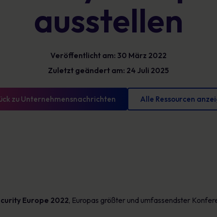
ausstellen
Glossar
reduzieren und messbare Fortschritte
vorweisen können
Definitionen zur Cybersicherheit, die Sie kennen
sollten
Veröffentlicht am: 30 März 2022
Zuletzt geändert am: 24 Juli 2025
ück zu Unternehmensnachrichten
Alle Ressourcen anze
curity Europe 2022
, Europas größter und umfassendster Konferen