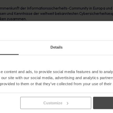
ammenkunft der Informationssicherheits-Community in Europa und fin
ssen und Kenntnisse der weltweit bekanntesten Cybersicherheitsexpe
rken zusammen.
is 23. Juni
im
ExCel London
statt und steht Fach- und Geschäftsb
ind oder eine direkte Verbindung zu diesem Thema haben bzw. daran 
n auf der Konferenz ausgestellt. Der Spezialist für Security Awar
Details
 beiträgt, das Engagement der Benutzer zu erhöhen, menschlich bed
 kommentierte: „
Wir freuen uns sehr, auf der Infosecurity Europe 
e content and ads, to provide social media features and to analy
ative Lösung für die Automatisierung der Einhaltung von Vorschrifte
 our site with our social media, advertising and analytics partn
 provided to them or that they’ve collected from your use of their
zifischen Herausforderungen ein, die sich aus Cyber-Bedrohungen 
h an Schulungen zum Sicherheitsbewusstsein zu beteiligen und Comp
Customize
u
finden sein
, wo unser Team vor Ort sein wird, um zu erörtern, w