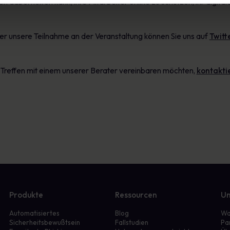
dabei helfen kann, ihre Mitarbeiter online zu schützen, ihr digita
er unsere Teilnahme an der Veranstaltung können Sie uns auf
Twitt
 Treffen mit einem unserer Berater vereinbaren möchten,
kontaktie
Produkte
Ressourcen
Un
Automatisiertes
Blog
Wa
Sicherheitsbewußtsein
Fallstudien
Pa