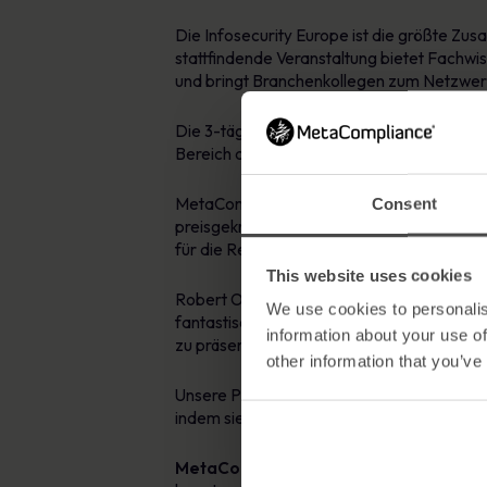
Die Infosecurity Europe ist die größte Zus
stattfindende Veranstaltung bietet Fachwi
und bringt Branchenkollegen zum Netzwe
Die 3-tägige Veranstaltung findet
vom 21. b
Bereich der Informationssicherheit tätig s
MetaCompliance hat in den letzten 13 Jahre
Consent
preisgekrönte Lösung vorstellen, die dazu
für die Regulierungsbehörden zu liefern.
This website uses cookies
Robert O’Brien, CEO von MetaCompliance,
We use cookies to personalis
fantastische Gelegenheit ist, unsere innov
information about your use of
zu präsentieren.
other information that you’ve
Unsere Plattform geht direkt auf die spe
indem sie es den Nutzern erleichtert, sic
MetaCompliance wird an Stand M20
z