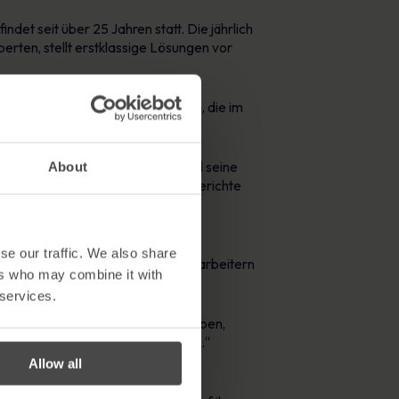
det seit über 25 Jahren statt. Die jährlich
rten, stellt erstklassige Lösungen vor
esuchern sowie Ausstellern offen, die im
interessiert sind.
eness Training und Compliance wird seine
About
ingte Fehler zu reduzieren und Berichte
2022 auszustellen, da dies eine
se our traffic. We also share
n und der Sensibilisierung von Mitarbeitern
ers who may combine it with
 services.
und der Unternehmensführung ergeben,
liance-Anforderungen einzuhalten.“
Allow all
ie unsere ansprechende und