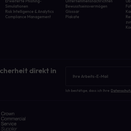
Erweiterte Phishing-
Unternehmensnachrichten
Üb
Simulationen
Bewusstseinsvermögen
Fü
r
Risk Intelligence & Analytics
Glossar
Ka
Compliance Management
Plakate
Re
zu
Ko
cherheit direkt in
Newsletter
Ich bestätige, dass ich Ihre
Datenschut