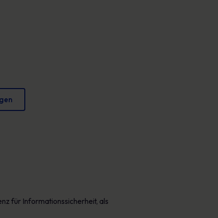
Plakate
verringern und Ihren Ruf zu schützen.
Fesselndes Bildmaterial, das jeden Tag sicheres
Verhalten fördert.
igen
z für Informationssicherheit, als