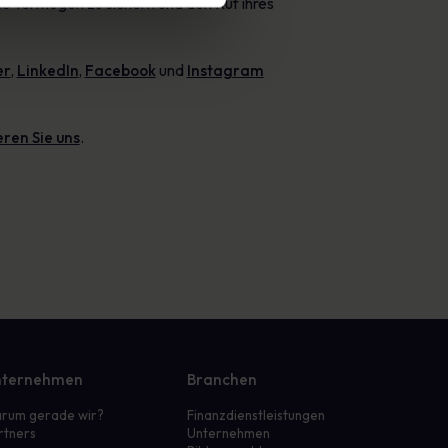
les Vermögen zu sichern und den Ruf ihres
er
,
LinkedIn
,
Facebook
und
Instagram
ren Sie uns
.
ternehmen
Branchen
rum gerade wir?
Finanzdienstleistungen
rtners
Unternehmen