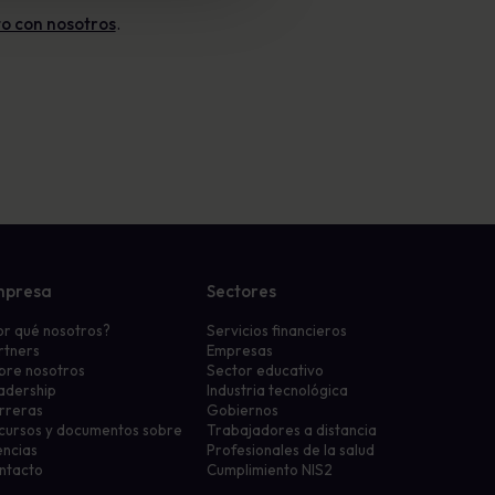
o con nosotros
.
mpresa
Sectores
or qué nosotros?
Servicios financieros
rtners
Empresas
bre nosotros
Sector educativo
adership
Industria tecnológica
rreras
Gobiernos
cursos y documentos sobre
Trabajadores a distancia
encias
Profesionales de la salud
ntacto
Cumplimiento NIS2