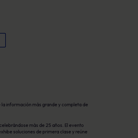
Carteles
cumplimiento y proteger la reputación
Imágenes atractivas que refuerzan el
comportamiento seguro cada día.
de la información más grande y completa de
a celebrándose más de 25 años. El evento
exhibe soluciones de primera clase y reúne