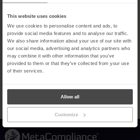
de conformidade”.
This website uses cookies
A MetaCompliance estará localizada no stand M20
, onde a
nossa equipa estará disponível para discutir como a nossa
We use cookies to personalise content and ads, to
plataforma envolvente e de fácil utilização pode ajudar as
provide social media features and to analyse our traffic.
organizações a manter o seu pessoal seguro online, a proteger
os seus activos digitais e a proteger a sua reputação empresarial.
We also share information about your use of our site with
our social media, advertising and analytics partners who
Para mais informações e actualizações sobre a nossa
may combine it with other information that you’ve
participação no evento, podes seguir-nos no
Twitter
,
LinkedIn
,
Facebook
e
Instagram
.
provided to them or that they’ve collected from your use
of their services.
Para pré-reservar uma demonstração ou marcar uma reunião
com um dos nossos consultores,
contacta-nos
.
Esperamos ver-te lá!
Allow all
Customize
Ligação à página inicial