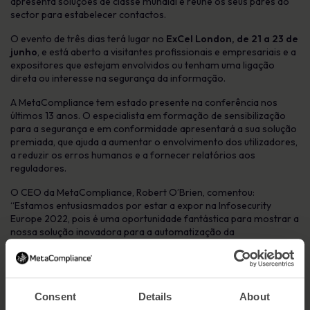
apresenta soluções de classe mundial e reúne os seus pares do
sector para estabelecer contactos.
O evento de três dias terá lugar no
ExCel London, de 21 a 23 de
junho
, e está aberto a visitantes profissionais e empresariais e a
expositores que estejam envolvidos ou tenham uma ligação
direta ou interesse na segurança da informação.
A MetaCompliance tem estado presente na conferência nos
últimos 13 anos. O especialista em formação de sensibilização
para a segurança e em conformidade apresentará a sua solução
premiada, que ajuda a aumentar o envolvimento dos utilizadores,
a reduzir os erros humanos e a fornecer relatórios aos
reguladores.
O CEO da MetaCompliance, Robert O’Brien, comentou:
“
Estamos entusiasmados por estar a expor na Infosecurity
Europe 2022, pois é uma oportunidade fantástica para mostrar a
nossa solução inovadora para a automatização da
conformidade e da sensibilização do pessoal.
A nossa plataforma aborda diretamente os desafios específicos
que surgem das ciberameaças e da governação empresarial,
facilitando a participação dos utilizadores na formação de
Consent
Details
About
sensibilização para a segurança e o cumprimento dos requisitos