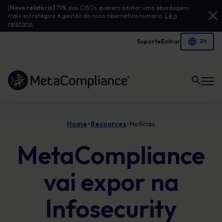
[
Novo relatório]
79% dos CISOs querem adotar uma abordagem
mais estratégica à gestão do risco cibernético humano.
Lê o
relatório.
Suporte
Entrar
Ligação à página inicial
Home
Resources
Notícias
>
>
MetaCompliance
vai expor na
Infosecurity