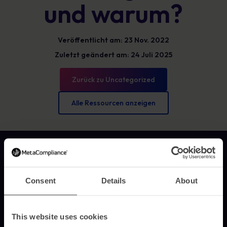
und warum?
Veröffentlicht am: 23 Nov. 2022
Zuletzt geändert am: 24 Juli 2025
Zurück zu Uncategorized
Alle Ressourcen anzeigen
Link zur Homepage
Consent
Details
About
MetaCompliance bietet Unternehmen und Organisationen praxisnahe,
individuell angepasste und messbare Schulungen zur
Sicherheitsbewusstseinsförderung.
This website uses cookies
© 2026 MetaCompliance® Alle Rechte vorbehalten.