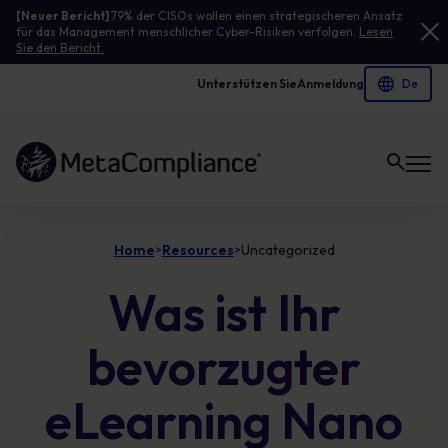
[Neuer Bericht]
79% der CISOs wollen einen strategischeren Ansatz
für das Management menschlicher Cyber-Risiken verfolgen.
Lesen
Sie den Bericht.
Unterstützen Sie
Anmeldung
Link zur Homepage
Home
Resources
Uncategorized
>
>
Was ist Ihr
bevorzugter
eLearning Nano