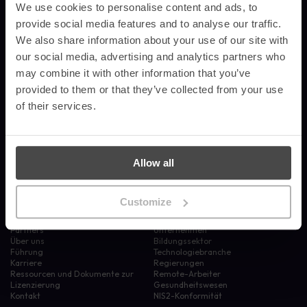
We use cookies to personalise content and ads, to
provide social media features and to analyse our traffic.
Demo anfordern
We also share information about your use of our site with
our social media, advertising and analytics partners who
may combine it with other information that you’ve
Produkte
Ressourcen
provided to them or that they’ve collected from your use
of their services.
Automatisiertes
Blog
Sicherheitsbewußtsein
Fallstudien
Erweiterte Phishing-Simulationen
Unternehmensnachrichten
Risk Intelligence & Analytics
Bewusstseinsvermögen
Compliance Management
Glossar
Plakate
Allow all
Unternehmen
Branchen
Customize
Warum gerade wir?
Finanzdienstleistungen
Partners
Unternehmen
Über uns
Bildungssektor
Führung
Technologiebranche
Karriere
Regierungen
Ressourcen und Dokumente zur
Remote-Arbeiter
Lizenzierung
Gesundheitswesen
Kontakt
NIS2-Konformität