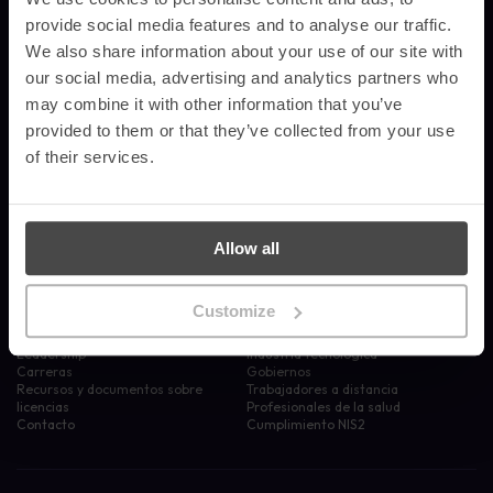
Solicitar una demo
provide social media features and to analyse our traffic.
We also share information about your use of our site with
our social media, advertising and analytics partners who
Productos
Recursos
may combine it with other information that you’ve
Concienciación sobre seguridad
Blog
provided to them or that they’ve collected from your use
automatizada
Estudios de caso
of their services.
Simulación avanzada de phishing
Noticias de la empresa
Inteligencia y análisis de riesgos
Actividades de sensibilización
Gestión del cumplimiento
Glosario
Carteles
Allow all
Empresa
Sectores
¿Por qué nosotros?
Servicios financieros
Customize
Partners
Empresas
Sobre nosotros
Sector educativo
Leadership
Industria tecnológica
Carreras
Gobiernos
Recursos y documentos sobre
Trabajadores a distancia
licencias
Profesionales de la salud
Contacto
Cumplimiento NIS2