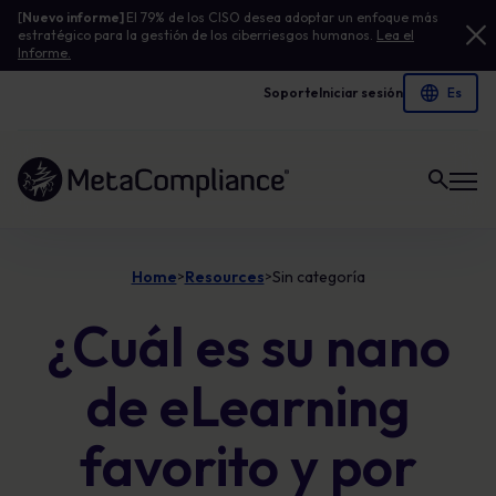
[
Nuevo informe]
El 79% de los CISO desea adoptar un enfoque más
estratégico para la gestión de los ciberriesgos humanos.
Lea el
Informe.
Soporte
Iniciar sesión
Enlace a la página de inicio
Home
Resources
Sin categoría
>
>
¿Cuál es su nano
de eLearning
favorito y por