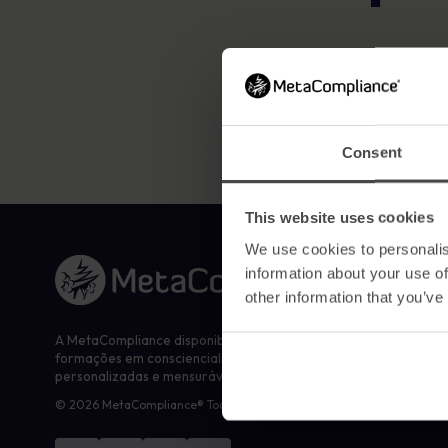
esforços nas áreas que mais precisam de
Explora os recursos
Certificado B Corp
atenção
Ferramentas baseadas em IA para
Saiba mais
proteção contra phishing e
criação/entrega de conteúdos de forma
segura
Aprendizado personalizado disponível em
Consent
mais de 40 idiomas
Plataforma de Human Risk
Management
This website uses cookies
We use cookies to personalis
Ligação à página inicial
information about your use of
other information that you’ve
A MetaCompliance disponibiliza às empresas e organizações
formações em consciencialização para a segurança, eficazes,
personalizadas e mensuráveis.
© 2026 MetaCompliance® Todos os direitos reservados.