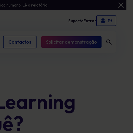
tico humano.
Lê o relatório.
Suporte
Entrar
Contactos
Solicitar demonstração
Estudos de caso
Liderança
Simulação avançada de phishing
Vê como ajudamos empresas como a tua a
Conhece as pessoas que orientam a nossa
Constrói respostas confiantes ao phishing
Learning
resolver desafios de segurança.
missão.
com simulações do mundo real e treino
instantâneo que reduzem o risco humano
Activos de sensibilização
uê?
Ferramentas práticas, documentos técnicos e
Gestão da conformidade
guias para reforçar a tua ciber-resiliência.
Mantém as políticas actualizadas e prontas
para auditoria para reduzir o risco de