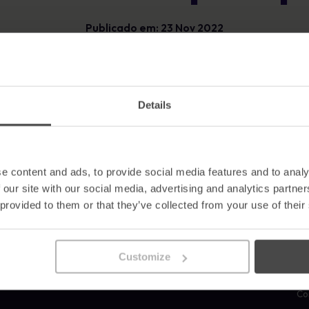
Glossário
exposição e mostrar progressos
Publicado em: 23 Nov 2022
mensuráveis
Definições de cibersegurança que tens de
conhecer
Última modificação em: 24 Jul 2025
Volta para Sem categoria
Ver todos os recursos
Details
e content and ads, to provide social media features and to analy
Produtos
Recursos
E
 our site with our social media, advertising and analytics partn
 provided to them or that they’ve collected from your use of their
Sensibilização para a
Blogue
Po
segurança automatizada
Estudos de caso
Pa
Simulação avançada de
Notícias
So
phishing
Activos de sensibilização
Li
Customize
Inteligência e análise de riscos
Glossário
Ca
Gestão da conformidade
Cartazes
Re
li
Co