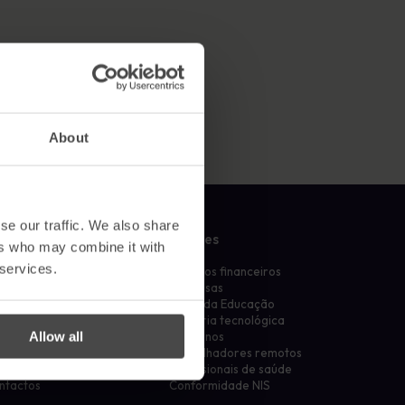
Cartazes
conformidade e proteger a reputação
Imagens envolventes que reforçam o
comportamento seguro todos os dias.
About
se our traffic. We also share
mpresa
Setores
ers who may combine it with
 services.
rquê nós?
Serviços financeiros
rtners
Empresas
bre nós
Setor da Educação
derança
Indústria tecnológica
Allow all
rreiras
Governos
cursos e documentos de
Trabalhadores remotos
cenciamento
Profissionais de saúde
ntactos
Conformidade NIS