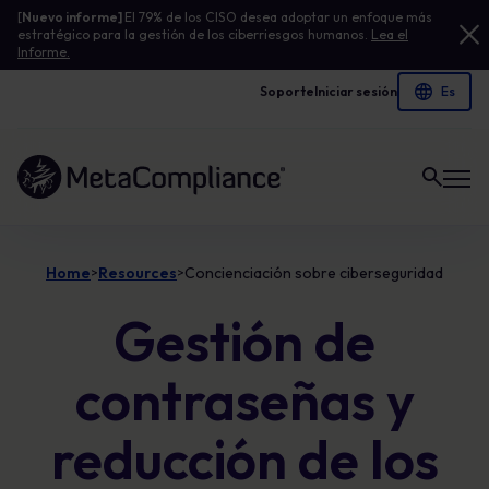
[
Nuevo informe]
El 79% de los CISO desea adoptar un enfoque más
estratégico para la gestión de los ciberriesgos humanos.
Lea el
Informe.
Soporte
Iniciar sesión
Enlace a la página de inicio
Home
Resources
Concienciación sobre ciberseguridad
>
>
Gestión de
contraseñas y
reducción de los