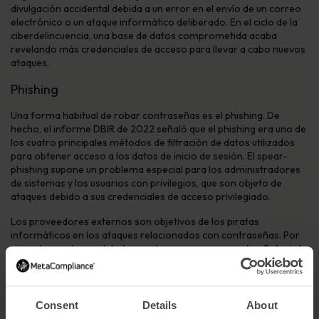
divulgación accidental debida a un error en el envío de un correo
electrónico o un ataque informático deliberado. En el ciclo de la
ciberdelincuencia, una base de datos comprometida acaba
revelando más credenciales de acceso para llevar a cabo nuevos
ataques.
Phishing
Una forma habitual de robar contraseñas es el phishing. De
hecho, el informe DBIR de 2022 señaló que el phishing era uno de
los cuatro principales métodos de filtración de datos utilizados
para obtener acceso a los datos de inicio de sesión. El spear-
phishing supone un problema especial para los administradores
de sistemas y los usuarios con privilegios, que son objeto de
ataques debido a sus credenciales de acceso privilegiado.
Los proveedores externos son objetivos de los piratas
informáticos en los ataques relacionados con contraseñas. Por
ejemplo, en el caso del
ataque de ransomware contra Colonial
Pipeline en 2021
, una sola contraseña sustraída a un exempleado
se relacionó con el ataque que provocó el cierre temporal de la
mitad del suministro de combustible de EE. UU.
Consent
Details
About
Exposición accidental y amenazas internas