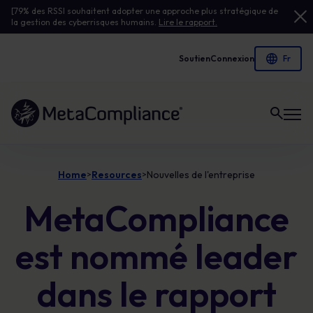
[79% des RSSI souhaitent adopter une approche plus stratégique de
la gestion des cyberrisques humains.
Lire le rapport.
Soutien
Connexion
Lien vers la page d'accueil
Home
Resources
Nouvelles de l'entreprise
>
>
MetaCompliance
est nommé leader
dans le rapport