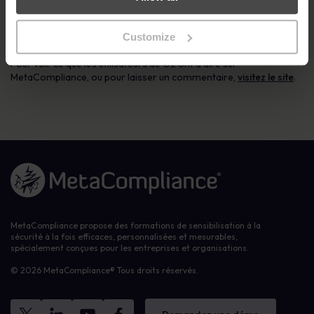
d’acheteurs, d’investisseurs et d’analystes visitent le site pour
comparer et sélectionner les meilleurs logiciels et services sur la
Customize
base des avis de leurs pairs.
Pour voir ce que les utilisateurs de G2 ont à dire sur
MetaCompliance, ou pour laisser un commentaire,
visitez le site
.
Lien vers la page d'accueil
MetaCompliance propose des formations de sensibilisation à la
sécurité à la fois efficaces, personnalisées et mesurables,
spécialement conçues pour les entreprises et organisations.
© 2026 MetaCompliance® Tous droits réservés.