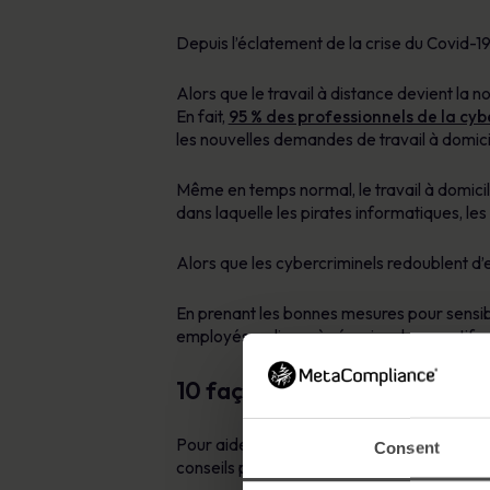
Depuis l’éclatement de la crise du Covid-1
Alors que le travail à distance devient la
En fait,
95 % des professionnels de la cyb
les nouvelles demandes de travail à domic
Même en temps normal, le travail à domicil
dans laquelle les pirates informatiques, l
Alors que les cybercriminels redoublent d’e
En prenant les bonnes mesures pour sensibil
employés en ligne, à sécuriser leurs actifs
10 façons d’améliorer la sensi
Pour aider les organisations à réduire le r
Consent
conseils pratiques sur la façon d’améliorer 