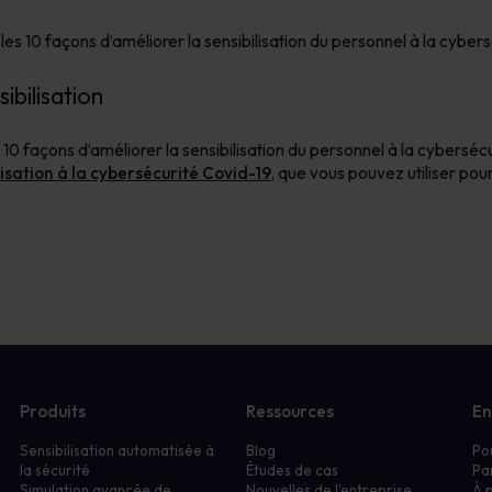
es 10 façons d’améliorer la sensibilisation du personnel à la cybers
ibilisation
s 10 façons d’améliorer la sensibilisation du personnel à la cyberséc
lisation à la cybersécurité Covid-19
, que vous pouvez utiliser po
Produits
Ressources
En
Sensibilisation automatisée à
Blog
Po
la sécurité
Études de cas
Pa
Simulation avancée de
Nouvelles de l'entreprise
À 