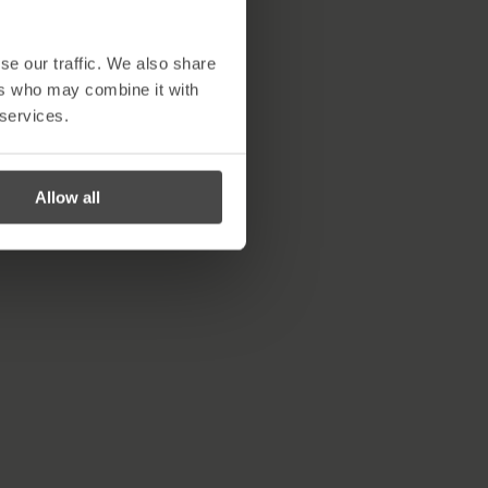
se our traffic. We also share
tion des données ?
ers who may combine it with
ce ?
 services.
tre en œuvre dès aujourd’hui
Allow all