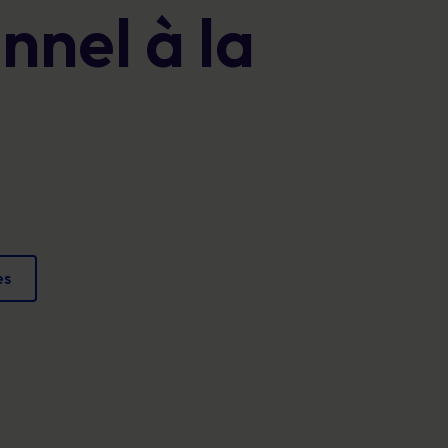
nnel à la
Affiches
conformité et protéger votre réputation.
Des images attrayantes qui renforcent chaque
jour les comportements sécuritaires.
es