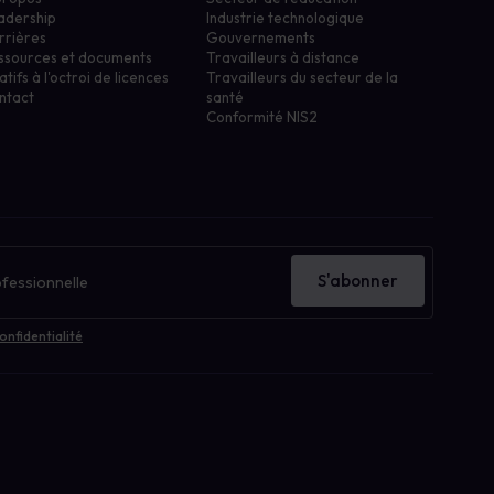
adership
Industrie technologique
rrières
Gouvernements
ssources et documents
Travailleurs à distance
atifs à l'octroi de licences
Travailleurs du secteur de la
ntact
santé
Conformité NIS2
S'abonner
onfidentialité