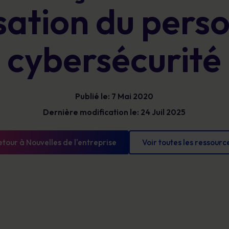
Bénéficiez d’une visibilité claire sur les
isation du perso
Glossaire
risques humains pour prioriser vos actions,
Les définitions de la cybersécurité que vous
réduire votre exposition et démontrer des
devez connaître
progrès mesurables.
cybersécurité
Publié le: 7 Mai 2020
Dernière modification le: 24 Juil 2025
etour à Nouvelles de l'entreprise
Voir toutes les ressourc