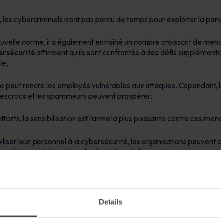
9, les cybercriminels n’ont pas perdu de temps pour exploiter la pa
 nouvelle norme, il a également entraîné un nombre croissant de m
ersécurité
affirment qu’ils sont confrontés à des défis supplément
ile.
e peut rendre les employés vulnérables aux attaques. Cependant, le
es escrocs et les spammeurs peuvent prospérer.
fforts, la sensibilisation est l’arme la plus puissante contre ces m
iser leur personnel à la cybersécurité, les organisations peuvent c
 numériques et à protéger la réputation de leur entreprise.
bilisation du personnel à la cybersécurité
isque de cybermenaces en cette période d’incertitude, MetaComplianc
Details
la sensibilisation du personnel à la cybersécurité, dès maintenant.