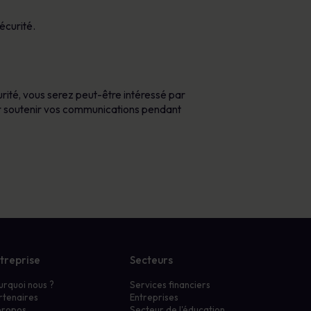
écurité.
urité, vous serez peut-être intéressé par
ur soutenir vos communications pendant
treprise
Secteurs
urquoi nous ?
Services financiers
rtenaires
Entreprises
propos
Secteur de l'éducation