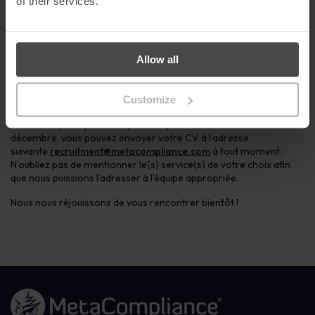
of their services.
**N’OUBLIEZ PAS QUE NOUS RECRUTONS DANS TOUS LES
SERVICES**.
Apportez votre CV le jour J afin que nous puissions nous assurer
qu’il atteigne les bonnes personnes, dans le bon département. Si
Allow all
vous souhaitez faire un peu plus de recherche, jetez un coup d’œil
à notre blog ’10 raisons pour lesquelles vous aimeriez travailler
Customize
pour MetaCompliance’
ici.
Pour ceux qui ne pourront pas être présents le vendredi 1er
décembre, vous pouvez envoyer votre CV à l’adresse
suivante
recruitment@metacompliance.com
à tout moment.
N’oubliez pas de mentionner le(s) service(s) de votre choix afin
que nous puissions l’adresser à l’équipe appropriée.
Nous nous réjouissons de vous rencontrer bientôt !
Lien vers la page d'accueil