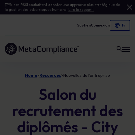
[79% des RSSI souhaitent adopter une approche plus stratégique de
la gestion des cyberrisques humains.
Lire le rapport.
Soutien
Connexion
Lien vers la page d'accueil
Home
Resources
Nouvelles de l'entreprise
>
>
Salon du
recrutement des
diplômés - City