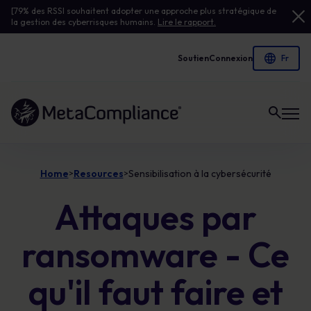
[79% des RSSI souhaitent adopter une approche plus stratégique de
la gestion des cyberrisques humains.
Lire le rapport.
Soutien
Connexion
Lien vers la page d'accueil
Home
Resources
Sensibilisation à la cybersécurité
>
>
Attaques par
ransomware - Ce
qu'il faut faire et