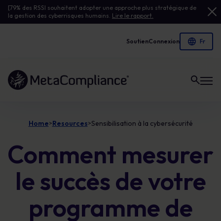
[79% des RSSI souhaitent adopter une approche plus stratégique de
la gestion des cyberrisques humains.
Lire le rapport.
Soutien
Connexion
Lien vers la page d'accueil
Home
Resources
Sensibilisation à la cybersécurité
>
>
Comment mesurer
le succès de votre
programme de