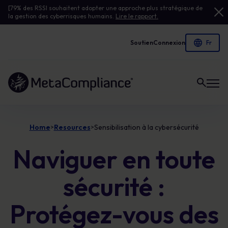
[79% des RSSI souhaitent adopter une approche plus stratégique de
la gestion des cyberrisques humains.
Lire le rapport.
Soutien
Connexion
Lien vers la page d'accueil
Home
Resources
Sensibilisation à la cybersécurité
>
>
Naviguer en toute
sécurité :
Protégez-vous des