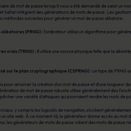
naire de mot de passe lorsqu’il vous a été demandé de saisir un mot
t Safari intègrent des générateurs de mots de passe. Les gestion
rois méthodes suivantes pour générer un mot de passe aléatoire :
léatoires (PRNG) :
l’ordinateur utilise un algorithme pour génér
 vrais (TRNG) : il
utilise une source physique telle que la désint
é sur le plan cryptographique (CSPRNG) :
un type de PRNG ad
és pour amorcer la création d’un mot de passe et d’une longueur de
générateur de mot de passe robuste utilise généralement des fonct
pêcher une variété d’attaques qui pourraient rendre les mots de p
ux, y compris les logiciels de navigation, stockent généralement l
r à un site web. À ce moment-là, le générateur donne accès au mot
nsi, les générateurs de mots de passe créent des mots de passe r