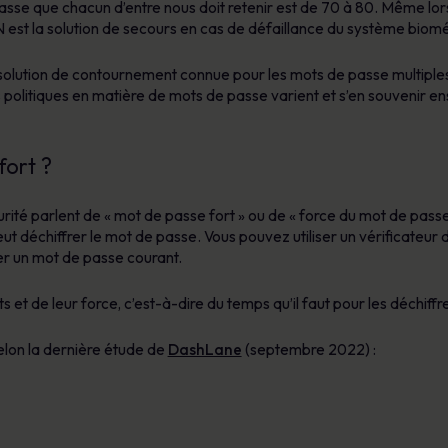
se que chacun d’entre nous doit retenir est de 70 à 80. Même lorsq
 est la solution de secours en cas de défaillance du système biomé
 solution de contournement connue pour les mots de passe multiple
s politiques en matière de mots de passe varient et s’en souvenir e
fort ?
té parlent de « mot de passe fort » ou de « force du mot de passe », 
peut déchiffrer le mot de passe. Vous pouvez utiliser un vérificateur
er un mot de passe courant.
t de leur force, c’est-à-dire du temps qu’il faut pour les déchiffre
selon la dernière étude de
DashLane
(septembre 2022) :