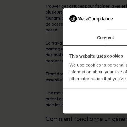
Trouver des astuces pour faciliter la vie e
plusieurs appareils, applications et autres
tsunami de mots de passe utilisés au trava
de passe ou le fait de les écrire à la vue d
passe.
Consent
Le travail à distance aggrave le problème 
partagent leurs mots de passe
par SMS o
des mots de passe, dont 57 % admettent écr
This website uses cookies
perdent ensuite ces notes.
We use cookies to personalis
information about your use of
Étant donné que
50 % des cyberattaques
other information that you’ve
essentiels de la cybersécurité d’une organi
Une mauvaise hygiène en matière de mots de
autant de mots de passe uniques à retenir, 
aide les employés à faire face aux nombre
Comment fonctionne un génér