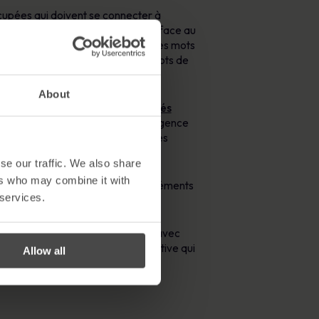
occupées qui doivent se connecter à
tuce qui aide les employés à faire face au
r différents comptes. Le partage des mots
 en raison de la multiplicité des mots de
About
022 a révélé que
62 % des employés
ues alarmantes concernant la négligence
collantes » et 67 % de ces personnes
se our traffic. We also share
ers who may combine it with
e passe et leur solidité sont des éléments
 services.
 imputée à l’individu. Cependant, avec
r de mots de passe est une alternative qui
Allow all