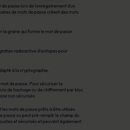
 de passe lors de l’enregistrement d’un
naires de mots de passe créent des mots
er la graine qui forme le mot de passe
égration radioactive d’isotopes pour
apté à la cryptographie.
 mot de passe. Pour sécuriser la
ions de hachage ou de chiffrement par bloc
asse non sécurisés.
es mots de passe prêts à être utilisés
 de passe ou peut pré-remplir le champ du
obustes et sécurisés et peuvent également