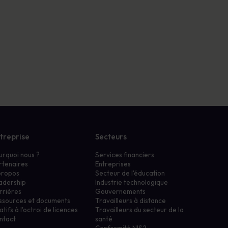
treprise
Secteurs
urquoi nous ?
Services financiers
rtenaires
Entreprises
propos
Secteur de l'éducation
adership
Industrie technologique
rrières
Gouvernements
ssources et documents
Travailleurs à distance
atifs à l'octroi de licences
Travailleurs du secteur de la
ntact
santé