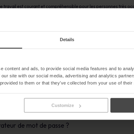
t le travail est courant et compréhensible pour les personnes très 
 ressources du réseau. La réutilisation des mots de passe est une as
il et à la maison ; les employés utilisent le même mot de passe pou
e tous sont d’autres exemples d’utilisation abusive des mots de passe
Details
de l’utilisation abusive des mots de passe. Une étude réalisée en 2
u par courrier électronique. La même étude fait état de statistiq
ire des mots de passe en ligne liés au travail sur des « notes auto
e content and ads, to provide social media features and to analy
 our site with our social media, advertising and analytics partn
impliquent le vol d’identifiants de connexion, la sécurité des mots d
 provided to them or that they’ve collected from your use of their
sation.
 passe, c’est-à-dire le fait d’écrire un mot de passe, ne peut être
cette tactique peut être le seul moyen de s’en sortir. Le générateu
Customize
ux mots de passe tout en générant des mots de passe forts.
ateur de mot de passe ?