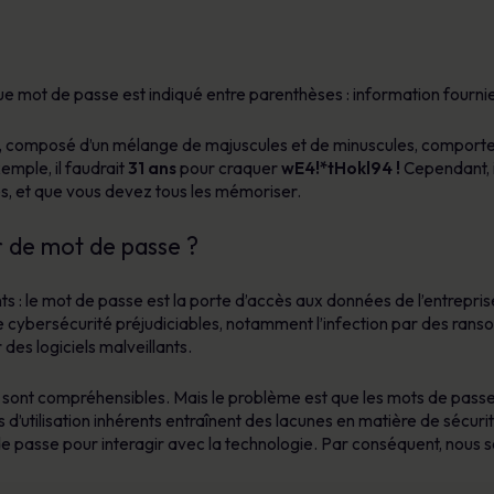
e mot de passe est indiqué entre parenthèses : information fourni
e, composé d’un mélange de majuscules et de minuscules, comporter
emple, il faudrait
31 ans
pour craquer
wE4!*tHokl94 !
Cependant, 
s, et que vous devez tous les mémoriser.
r de mot de passe ?
s : le mot de passe est la porte d’accès aux données de l’entrepris
 cybersécurité préjudiciables, notamment l’infection par des rans
 des logiciels malveillants.
s sont compréhensibles. Mais le problème est que les mots de passe s
 d’utilisation inhérents entraînent des lacunes en matière de sécuri
passe pour interagir avec la technologie. Par conséquent, nous s