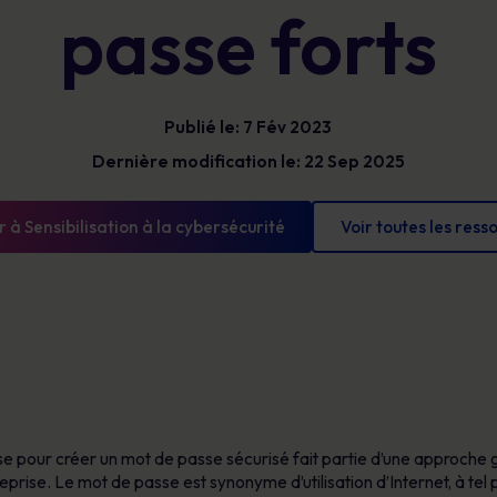
Bénéficiez d’une visibilité claire sur les
passe forts
Glossaire
risques humains pour prioriser vos actions,
Les définitions de la cybersécurité que vous
réduire votre exposition et démontrer des
devez connaître
progrès mesurables.
Publié le: 7 Fév 2023
Dernière modification le: 22 Sep 2025
 à Sensibilisation à la cybersécurité
Voir toutes les ress
se pour créer un mot de passe sécurisé fait partie d’une approche g
eprise. Le mot de passe est synonyme d’utilisation d’Internet, à tel 