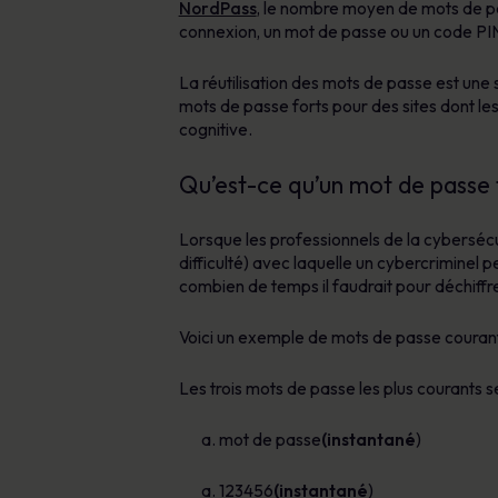
NordPass
, le nombre moyen de mots de pas
connexion, un mot de passe ou un code PIN
La réutilisation des mots de passe est une
mots de passe forts pour des sites dont le
cognitive.
Qu’est-ce qu’un mot de passe 
Lorsque les professionnels de la cybersécuri
difficulté) avec laquelle un cybercriminel 
combien de temps il faudrait pour déchiffr
Voici un exemple de mots de passe courants e
Les trois mots de passe les plus courants 
mot de passe
(instantané
)
123456
(instantané
)