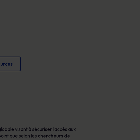
Affiches
conformité et protéger votre réputation.
Des images attrayantes qui renforcent chaque
jour les comportements sécuritaires.
ources
lobale visant à sécuriser l’accès aux
point que selon les
chercheurs de