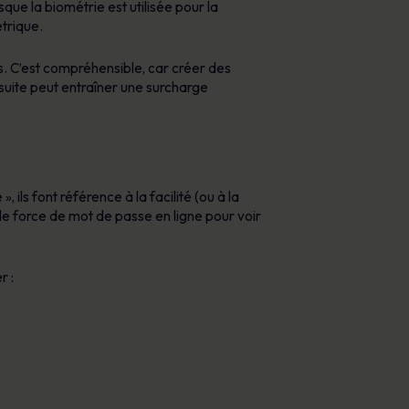
ue la biométrie est utilisée pour la
trique.
s. C’est compréhensible, car créer des
nsuite peut entraîner une surcharge
ils font référence à la facilité (ou à la
 de force de mot de passe en ligne pour voir
r :