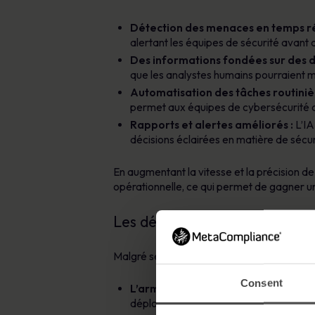
Détection des menaces en temps rée
alertant les équipes de sécurité avant
Des informations fondées sur des 
que les analystes humains pourraient 
Automatisation des tâches routinièr
permet aux équipes de cybersécurité d
Rapports et alertes améliorés :
L’IA
décisions éclairées en matière de sécur
En augmentant la vitesse et la précision de
opérationnelle, ce qui permet de gagner u
Les défis de l’IA dans la cyber
Malgré ses avantages, l’IA pose plusieurs 
Consent
L’armement par les pirates informa
déployer des logiciels malveillants ou 