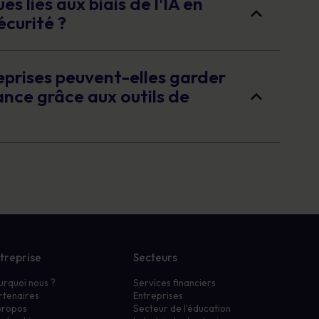
es liés aux biais de l'IA en
écurité ?
prises peuvent-elles garder
nce grâce aux outils de
treprise
Secteurs
urquoi nous ?
Services financiers
rtenaires
Entreprises
propos
Secteur de l'éducation