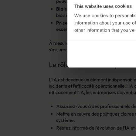
peuvent être automatisés et mis à l’éch
This website uses cookies
Biais dans les systèmes d’IA :
La qual
biaisés peuvent conduire à des résulta
We use cookies to personalis
Prise de décision sans contrôle hum
information about your use of
essentielle, en particulier pour les dé
other information that you’ve
À mesure que la technologie de l’IA progres
s’assurer que leurs cadres de sécurité sont
Le rôle de l’IA dans la cybers
L’IA est devenue un élément indispensable
incidents et l’efficacité opérationnelle, l’
efficacement l’IA, les entreprises doivent
Associez-vous à des professionnels de
Mettre en œuvre des politiques claires ré
système.
Restez informé de l’évolution de l’IA et