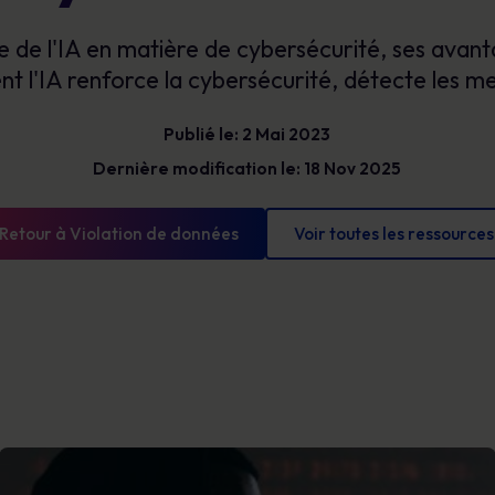
Bénéficiez d’une visibilité claire sur les
Glossaire
risques humains pour prioriser vos actions,
e de l'IA en matière de cybersécurité, ses avanta
Les définitions de la cybersécurité que vous
réduire votre exposition et démontrer des
devez connaître
l'IA renforce la cybersécurité, détecte les m
progrès mesurables.
Publié le: 2 Mai 2023
Dernière modification le: 18 Nov 2025
Retour à Violation de données
Voir toutes les ressources