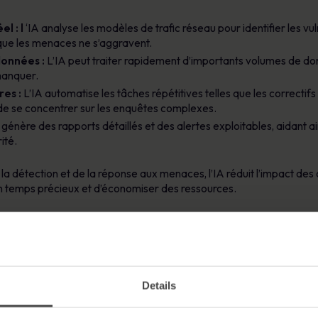
l : l
‘IA analyse les modèles de trafic réseau pour identifier les vuln
 que les menaces ne s’aggravent.
données :
L’IA peut traiter rapidement d’importants volumes de 
manquer.
es :
L’IA automatise les tâches répétitives telles que les correctifs
e se concentrer sur les enquêtes complexes.
 génère des rapports détaillés et des alertes exploitables, aidant ai
ité.
 la détection et de la réponse aux menaces, l’IA réduit l’impact des 
n temps précieux et d’économiser des ressources.
sécurité
problèmes :
Details
tiques :
Les cybercriminels peuvent utiliser l’IA pour créer des c
générer des vidéos « deepfake ». La recherche démontre la facilité 