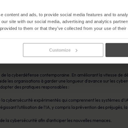
elle.
ité de l’IA dépend des données sur lesquelles elle est entraînée.
ts erronés, en particulier dans des domaines sensibles comme la re
e content and ads, to provide social media features and to analy
ain :
Une dépendance excessive à l’égard de l’IA peut s’avérer ris
 our site with our social media, advertising and analytics partn
cisions à fort enjeu telles que la réponse aux cybermenaces perçues.
 provided to them or that they’ve collected from your use of their
se, les entreprises doivent se préparer à des attaques de plus en p
 robustes et éthiques.
Customize
écurité moderne
 de la cyberdéfense contemporaine. En améliorant la vitesse de d
IA aide les organisations à garder une longueur d’avance sur les cyber
 adopter des pratiques responsables :
 la cybersécurité expérimentés qui comprennent les systèmes d’IA
gissant l’utilisation de l’IA, y compris la prévention des préjugés, l
 de la cybersécurité afin d’anticiper les nouvelles menaces.