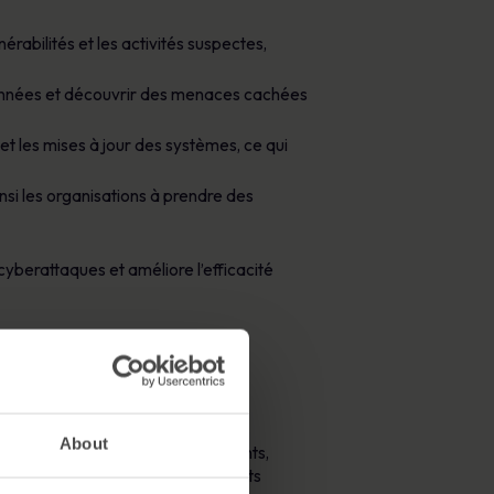
érabilités et les activités suspectes,
données et découvrir des menaces cachées
 et les mises à jour des systèmes, ce qui
nsi les organisations à prendre des
cyberattaques et améliore l’efficacité
About
ourriels d’hameçonnage convaincants,
avec laquelle les codes malveillants