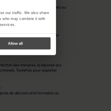
 Des ensembles de données incomplets ou
connaissance faciale.
se our traffic. We also share
quée. La supervision humaine est
ers who may combine it with
 services.
lus sophistiquées basées sur l’IA et
Allow all
étection des menaces, la réponse aux
criminels. Toutefois, pour exploiter
.
a prise de décision et la formation au