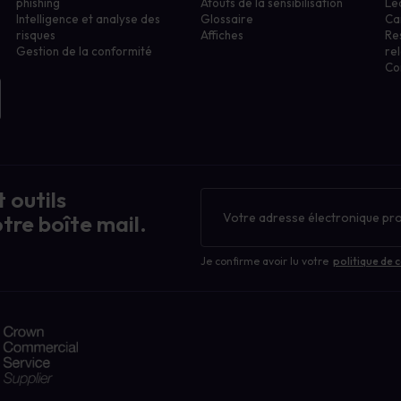
phishing
Atouts de la sensibilisation
Le
Intelligence et analyse des
Glossaire
Ca
risques
Affiches
Re
Gestion de la conformité
rel
Co
 outils
Bulletin
d'information
tre boîte mail.
Je confirme avoir lu votre
politique de c