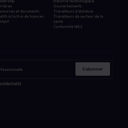
adership
Industrie technologique
rrières
Gouvernements
ssources et documents
Travailleurs à distance
atifs à l'octroi de licences
Travailleurs du secteur de la
ntact
santé
Conformité NIS2
S'abonner
onfidentialité