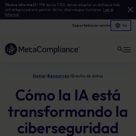
[
Nuevo informe]
El 79% de los CISO desea adoptar un enfoque más
estratégico para la gestión de los ciberriesgos humanos.
Lea el
Informe.
Soporte
Iniciar sesión
Enlace a la página de inicio
Home
Resources
Brecha de datos
>
>
Cómo la IA está
transformando la
ciberseguridad