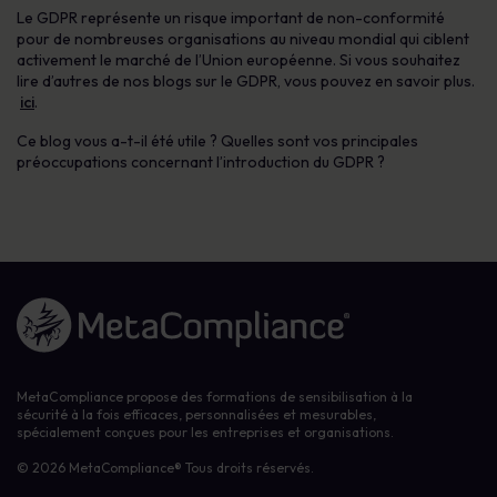
Le GDPR représente un risque important de non-conformité
pour de nombreuses organisations au niveau mondial qui ciblent
activement le marché de l’Union européenne. Si vous souhaitez
lire d’autres de nos blogs sur le GDPR, vous pouvez en savoir plus.
ici
.
Ce blog vous a-t-il été utile ? Quelles sont vos principales
préoccupations concernant l’introduction du GDPR ?
Lien vers la page d'accueil
MetaCompliance propose des formations de sensibilisation à la
sécurité à la fois efficaces, personnalisées et mesurables,
spécialement conçues pour les entreprises et organisations.
© 2026 MetaCompliance® Tous droits réservés.