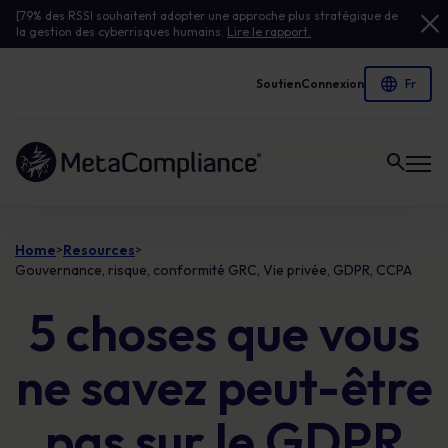
[79% des RSSI souhaitent adopter une approche plus stratégique de
la gestion des cyberrisques humains.
Lire le rapport.
Soutien
Connexion
Lien vers la page d'accueil
Home
Resources
>
>
Gouvernance, risque, conformité GRC, Vie privée, GDPR, CCPA
5 choses que vous
ne savez peut-être
pas sur le GDPR