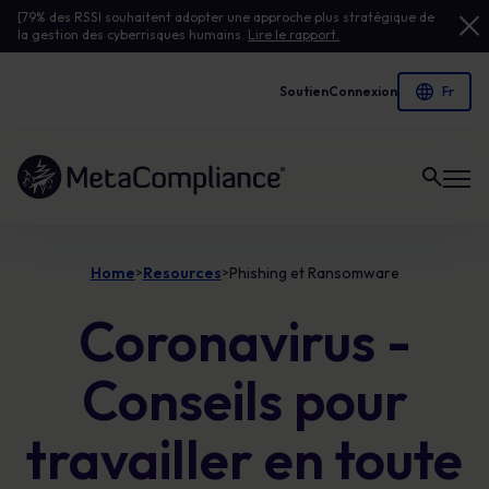
[79% des RSSI souhaitent adopter une approche plus stratégique de
la gestion des cyberrisques humains.
Lire le rapport.
Soutien
Connexion
Lien vers la page d'accueil
Home
Resources
Phishing et Ransomware
>
>
Coronavirus -
Conseils pour
travailler en toute