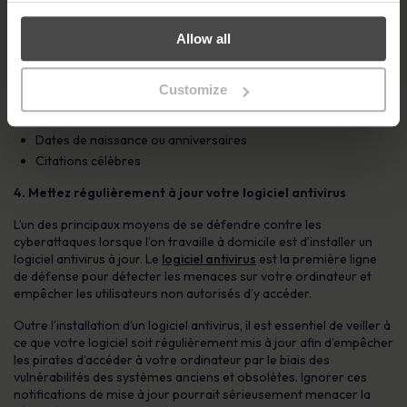
Lorsque vous choisissez une phrase de passe, évitez l’utilisation
Allow all
de :
Votre nom sous toutes ses formes ou abréviations
Customize
Le nom de parents proches ou d’animaux domestiques
Votre nom d’utilisateur
Dates de naissance ou anniversaires
Citations célèbres
4. Mettez régulièrement à jour votre logiciel antivirus
L’un des principaux moyens de se défendre contre les
cyberattaques lorsque l’on travaille à domicile est d’installer un
logiciel antivirus à jour. Le
logiciel antivirus
est la première ligne
de défense pour détecter les menaces sur votre ordinateur et
empêcher les utilisateurs non autorisés d’y accéder.
Outre l’installation d’un logiciel antivirus, il est essentiel de veiller à
ce que votre logiciel soit régulièrement mis à jour afin d’empêcher
les pirates d’accéder à votre ordinateur par le biais des
vulnérabilités des systèmes anciens et obsolètes. Ignorer ces
notifications de mise à jour pourrait sérieusement menacer la